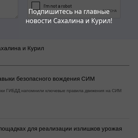
Подпишитесь на главные
новости Сахалина и Курил!
ахалина и Курил
авыки безопасного вождения СИМ
ики ГИБДД напомнили ключевые правила движения на СИМ
ощадках для реализации излишков урожая