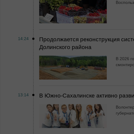
Воспольз
14:24
Продолжается реконструкция сист
Долинского района
В 2026 г
смонтир
13:14
В Южно-Сахалинске активно разви
Волонтер
губернат