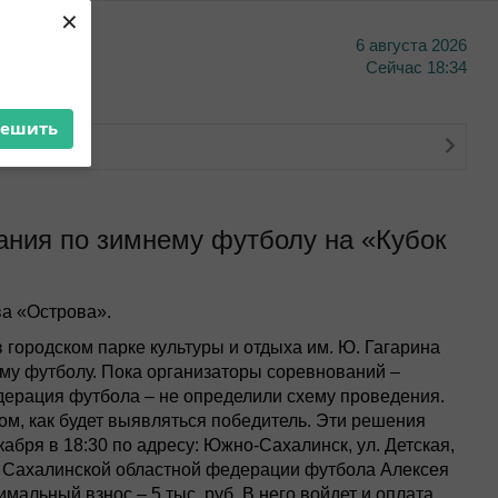
×
6 августа 2026
тво
Сейчас
18:34
решить
о банкинга
ания по зимнему футболу на «Кубок
а «Острова».
городском парке культуры и отдыха им. Ю. Гагарина
му футболу. Пока организаторы соревнований –
ерация футбола – не определили схему проведения.
том, как будет выявляться победитель. Эти решения
кабря в 18:30 по адресу: Южно-Сахалинск, ул. Детская,
я Сахалинской областной федерации футбола Алексея
мальный взнос – 5 тыс. руб. В него войдет и оплата