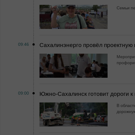
Семьи пе
09:46
Сахалинэнерго провёл проектную 
Мероприя
профори
09:00
Южно-Сахалинск готовит дороги к 
В област
дорожную