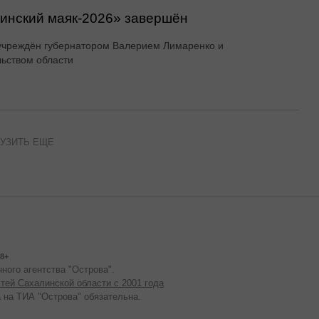
линский маяк‑2026» завершён
учреждён губернатором Валерием Лимаренко и
ьством области
УЗИТЬ ЕЩЕ
8+
ного агентства "Острова".
тей Сахалинской области с 2001 года
 на ТИА "Острова" обязательна.