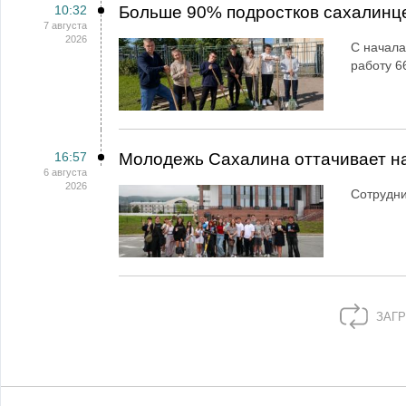
10:32
Больше 90% подростков сахалинц
7 августа
2026
С начала
работу 6
16:57
Молодежь Сахалина оттачивает н
6 августа
2026
Сотрудн
ЗАГР