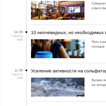
Губернат
ответств
14:39
10 неочевидных, но необходимых 
7 августа
2026
Лето в ра
походов
11:39
Усиление активности на сольфато
7 августа
2026
Вулкан я
на четыр