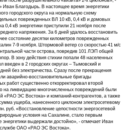
ели после разрушительного «визита» 2-х циклонов», -
» Иван Благодырь. В настоящее время энергетики
ого городского округа на нормальную схему
ельных поврежденных ВЛ 10 кВ, 0,4 кВ и домовых
а 0,4 кВ энергетики приступили 21 ноября после
реднего напряжения. За 6 дней удалось восстановить
бочее состояние десятки километров поврежденных
лин 7-9 ноября. Штормовой ветер со скоростью 41 м/с
ентральной части острова, повредив 101 ЛЭП общей
опор. В зону действия стихии попали 48 населенных
ыл введен в 2 городских округах – Тымовский и
дней без электричества. Сразу после прекращения
или аварийно-восстановительные бригады
ных работ существенно откорректировал второй
его на ликвидацию многочисленных повреждений были
й «РАО ЭС Востока» и компаний-контрагентов, а также
 сумма ущерба, нанесенного циклоном электросетевому
лн. руб. «Восстановление целостности энергосетевой
природные условия на Сахалине, стало первым
 энергетики выдержали достойно», - отмечает Иван
-службе ОАО «РАО ЭС Востока».