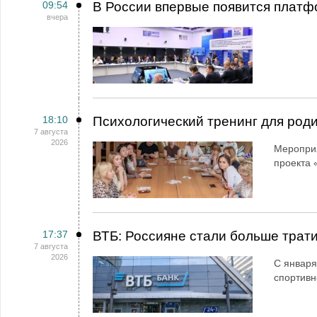
09:54
В России впервые появится платф
вчера
18:10
Психологический тренинг для род
7 августа
2026
Мероприя
проекта 
17:37
ВТБ: Россияне стали больше трати
7 августа
2026
С января
спортивн