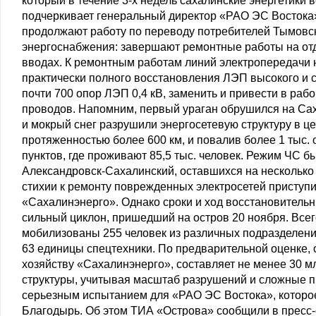
который в течение 3-х недель сахалинские энергетики в
подчеркивает генеральный директор «РАО ЭС Востока
продолжают работу по переводу потребителей Тымовск
энергоснабжения: завершают ремонтные работы на отд
вводах. К ремонтным работам линий электропередачи н
практически полного восстановления ЛЭП высокого и с
почти 700 опор ЛЭП 0,4 кВ, заменить и привести в ра
проводов. Напомним, первый ураган обрушился на Саха
и мокрый снег разрушили энергосетевую структуру в ц
протяженностью более 600 км, и повалив более 1 тыс. 
пунктов, где проживают 85,5 тыс. человек. Режим ЧС б
Александровск-Сахалинский, оставшихся на несколько 
стихии к ремонту поврежденных электросетей приступ
«Сахалинэнерго». Однако сроки и ход восстановитель
сильный циклон, пришедший на остров 20 ноября. Вс
мобилизованы 255 человек из различных подразделени
63 единицы спецтехники. По предварительной оценке,
хозяйству «Сахалинэнерго», составляет не менее 30 м
структуры, учитывая масштаб разрушений и сложные 
серьезным испытанием для «РАО ЭС Востока», которое
Благодырь. Об этом ТИА «Острова» сообщили в пресс