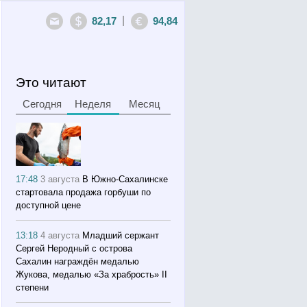
|
82,17
94,84
Это читают
Сегодня
Неделя
Месяц
17:48
3 августа
В Южно-Сахалинске
стартовала продажа горбуши по
доступной цене
13:18
4 августа
Младший сержант
Сергей Неродный с острова
Сахалин награждён медалью
Жукова, медалью «За храбрость» II
степени