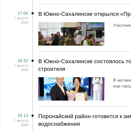
17:04
В Южно-Сахалинске открылся «Пр
7 августа
2026
Участник
16:32
В Южно-Сахалинске состоялось т
7 августа
строителя
2026
В чество
мэр горо
15:13
Поронайский район готовится к зи
7 августа
водоснабжения
2026