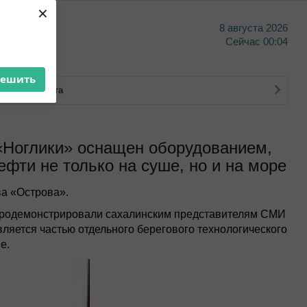
×
8 августа 2026
тво
Сейчас
00:04
решить
ковского счета
«Ноглики» оснащен оборудованием,
фти не только на суше, но и на море
а «Острова».
продемонстрировали сахалинским представителям СМИ
ляется частью отдельного берегового технологического
е.