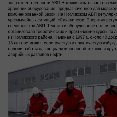
зона ответственности АВП Ноглики охватывает наземну
хранении оборудование, предназначенное для морского 
комбинированной базой. На Ногликском АВП регулярно
чрезвычайных ситуаций. «Сахалинская Энергия» регул
специалистов АВП. Техника и оборудование постоянно 
организовала теоретические и практические курсы по
из Ногликского района. Начиная с 1997 г., около 40 до
18 лет постигают теоретическую и практическую азбук
навыки работы на специализированной технике и друго
аварийных разливов нефти.