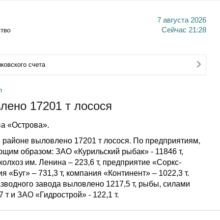
7 августа 2026
тво
Сейчас
21:28
ковского счета
л
лено 17201 т лосося
а «Острова».
 районе выловлено 17201 т лосося. По предприятиям,
щим образом: ЗАО «Курильский рыбак» - 11846 т,
, колхоз им. Ленина – 223,6 т, предприятие «Соркс-
я «Буг» – 731,3 т, компания «Континент» – 1022,3 т.
азводного завода выловлено 1217,5 т, рыбы, силами
 т и ЗАО «Гидрострой» - 122,1 т.