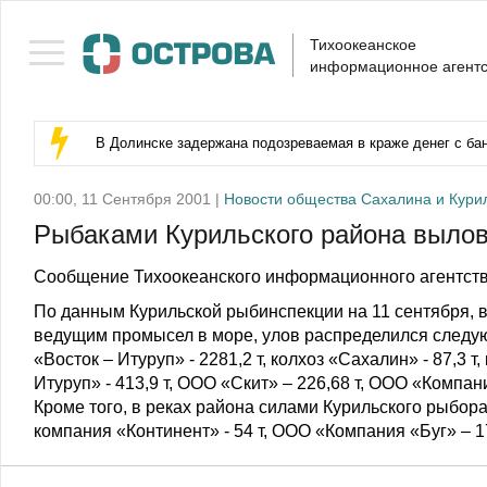
Тихоокеанское
информационное агентс
В Долинске задержана подозреваемая в краже денег с бан
00:00, 11 Сентября 2001 |
Новости общества Сахалина и Кури
Рыбаками Курильского района вылов
Сообщение Тихоокеанского информационного агентств
По данным Курильской рыбинспекции на 11 сентября, в
ведущим промысел в море, улов распределился следую
«Восток – Итуруп» - 2281,2 т, колхоз «Сахалин» - 87,3 т
Итуруп» - 413,9 т, ООО «Скит» – 226,68 т, ООО «Компани
Кроме того, в реках района силами Курильского рыбор
компания «Континент» - 54 т, ООО «Компания «Буг» – 17