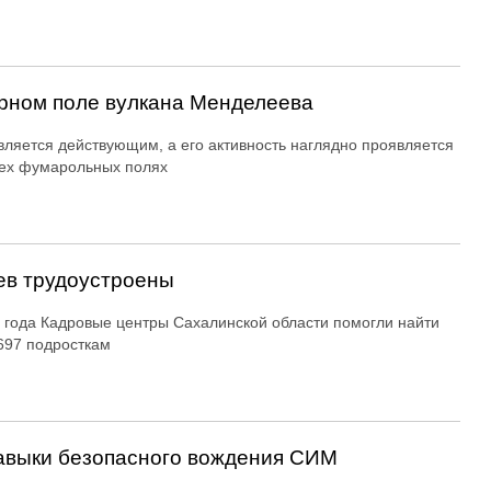
рном поле вулкана Менделеева
вляется действующим, а его активность наглядно проявляется
ех фумарольных полях
ев трудоустроены
 года Кадровые центры Сахалинской области помогли найти
697 подросткам
авыки безопасного вождения СИМ