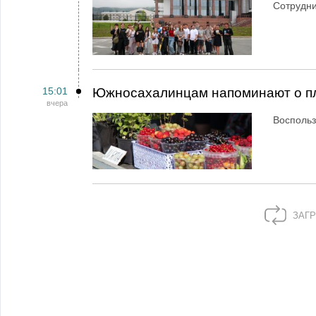
Сотрудн
15:01
Южносахалинцам напоминают о пл
вчера
Воспольз
ЗАГР