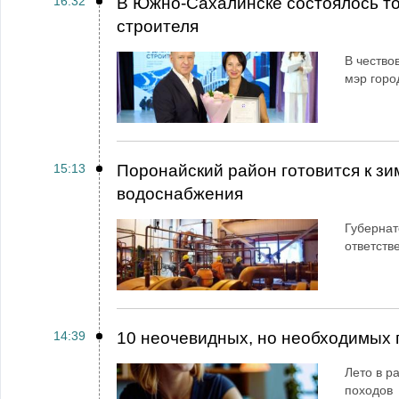
16:32
В Южно-Сахалинске состоялось т
строителя
В чество
мэр горо
15:13
Поронайский район готовится к зи
водоснабжения
Губернат
ответств
14:39
10 неочевидных, но необходимых 
Лето в ра
походов