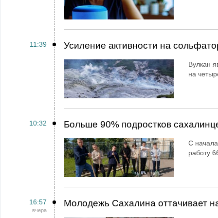
11:39
Усиление активности на сольфато
Вулкан я
на четыр
10:32
Больше 90% подростков сахалинц
С начала
работу 6
16:57
Молодежь Сахалина оттачивает н
вчера