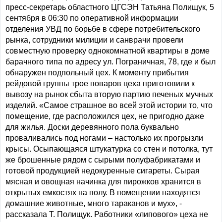
пресс-секретарь областного ЦГСЭН Татьяна Полищук, 5
сентября в 06:30 по оперативной информации
отделения УВД по борьбе в сфере потребительского
рынка, сотрудники милиции и санврачи провели
совместную проверку однокомнатной квартиры в доме
барачного типа по адресу ул. Пограничная, 78, где и был
обнаружен подпольный цех. К моменту прибытия
рейдовой группы трое поваров цеха приготовили к
вывозу на рынок сбыта вторую партию печеных мучных
изделий. «Самое страшное во всей этой истории то, что
помещение, где расположился цех, не пригодно даже
для жилья. Доски деревянного пола буквально
проваливались под ногами – настолько их прогрызли
крысы. Осыпающаяся штукатурка со стен и потолка, тут
же брошенные рядом с сырыми полуфабрикатами и
готовой продукцией недокуренные сигареты. Сырая
мясная и овощная начинка для пирожков хранится в
открытых емкостях на полу. В помещении находятся
домашние животные, много тараканов и мух», -
рассказала Т. Полищук. Работники «липового» цеха не