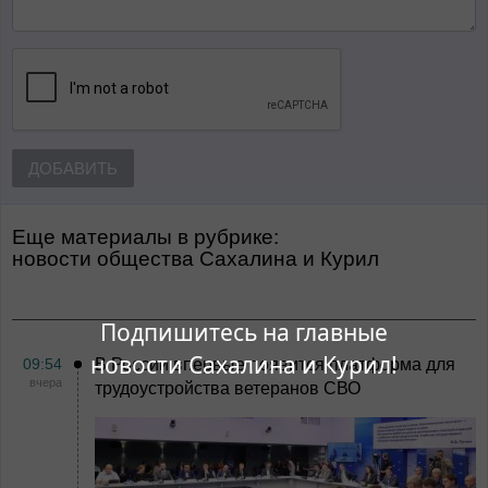
ДОБАВИТЬ
Еще материалы в рубрике:
Новости общества Сахалина и Курил
Подпишитесь на главные
новости Сахалина и Курил!
09:54
В России впервые появится платформа для
вчера
трудоустройства ветеранов СВО