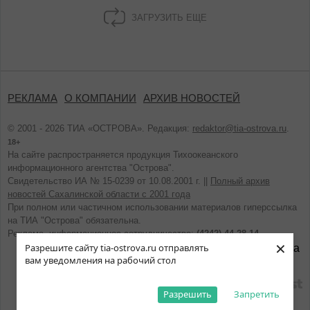
ЗАГРУЗИТЬ ЕЩЕ
РЕКЛАМА
О КОМПАНИИ
АРХИВ НОВОСТЕЙ
© 2001 - 2026 ТИА «ОСТРОВА». Редакция:
redaktor@tia-ostrova.ru
.
18+
На сайте распространяется продукция Тихоокеанского
информационного агентства "Острова".
Свидетельство ИА № 15-0239 от 10.08.2001 г. ||
Полный архив
новостей Сахалинской области с 2001 года
При полном или частичном использовании материалов гиперссылка
на ТИА "Острова" обязательна.
Реклама, информационное сотрудничество:
(4242) 44-28-14.
×
Разрешите сайту tia-ostrova.ru отправлять
вам уведомления на рабочий стол
разработано
Разрешить
Запретить