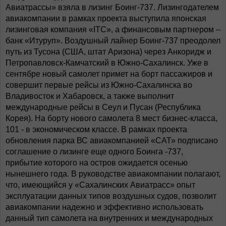
Авиатрассы» взяла в лизинг Боинг-737. Лизингодателем
авиакомпании в рамках проекта выступила японская
лизинговая компания «ITC», а финансовым партнером –
банк «Итуруп». Воздушный лайнер Боинг-737 преодолел
путь из Тусона (США, штат Аризона) через Анкоридж и
Петропавловск-Камчатский в Южно-Сахалинск. Уже в
сентябре новый самолет примет на борт пассажиров и
совершит первые рейсы из Южно-Сахалинска во
Владивосток и Хабаровск, а также выполнит
международные рейсы в Сеул и Пусан (Республика
Корея). На борту нового самолета 8 мест бизнес-класса,
101 - в экономическом классе. В рамках проекта
обновления парка ВС авиакомпанией «САТ» подписано
соглашение о лизинге еще одного Боинга -737,
прибытие которого на остров ожидается осенью
нынешнего года. В руководстве авиакомпании полагают,
что, имеющийся у «Сахалинских Авиатрасс» опыт
эксплуатации данных типов воздушных судов, позволит
авиакомпании надежно и эффективно использовать
данный тип самолета на внутренних и международных