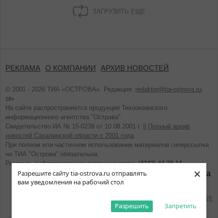
ЗАГРУЗИТЬ ЕЩЕ
РЕКЛАМА
О КОМПАНИИ
АРХИВ НОВОСТЕЙ
© 2001 - 2026 ТИА «ОСТРОВА». Редакция:
redaktor@tia-ostrova.ru
.
18+
На сайте распространяется продукция Тихоокеанского
информационного агентства "Острова".
Свидетельство ИА № 15-0239 от 10.08.2001 г. ||
Полный архив
новостей Сахалинской области с 2001 года
При полном или частичном использовании материалов гиперссылка
на ТИА "Острова" обязательна.
Реклама, информационное сотрудничество:
(4242) 44-28-14.
×
Разрешите сайту tia-ostrova.ru отправлять
вам уведомления на рабочий стол
разработано
Разрешить
Запретить