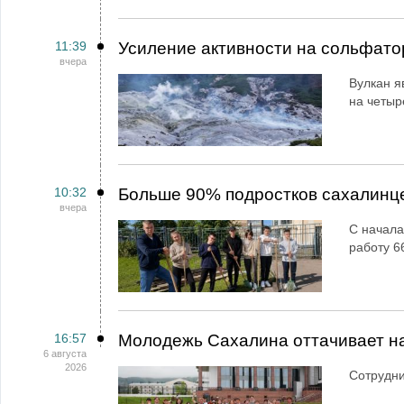
11:39
Усиление активности на сольфато
вчера
Вулкан я
на четыр
10:32
Больше 90% подростков сахалинц
вчера
С начала
работу 6
16:57
Молодежь Сахалина оттачивает н
6 августа
2026
Сотрудн