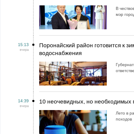
В чество
мэр горо
15:13
Поронайский район готовится к зи
вчера
водоснабжения
Губернат
ответств
14:39
10 неочевидных, но необходимых 
вчера
Лето в ра
походов