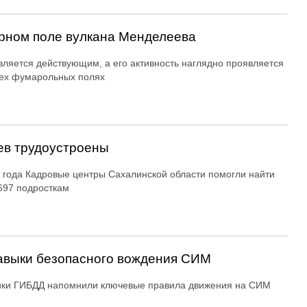
рном поле вулкана Менделеева
вляется действующим, а его активность наглядно проявляется
ех фумарольных полях
ев трудоустроены
 года Кадровые центры Сахалинской области помогли найти
697 подросткам
авыки безопасного вождения СИМ
ики ГИБДД напомнили ключевые правила движения на СИМ