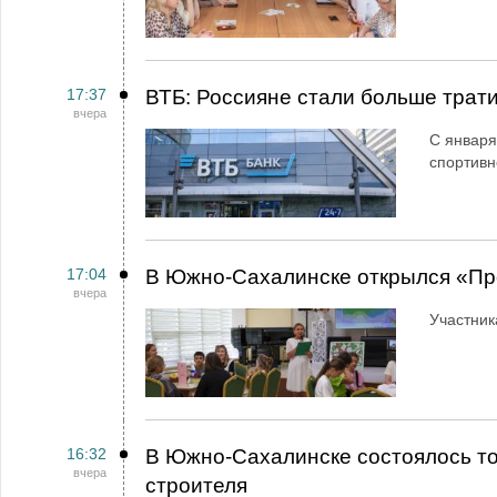
17:37
ВТБ: Россияне стали больше трати
вчера
С января
спортивн
17:04
В Южно-Сахалинске открылся «Пр
вчера
Участник
16:32
В Южно-Сахалинске состоялось т
вчера
строителя