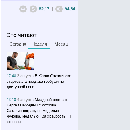
|
82,17
94,84
Это читают
Сегодня
Неделя
Месяц
17:48
3 августа
В Южно-Сахалинске
стартовала продажа горбуши по
доступной цене
13:18
4 августа
Младший сержант
Сергей Неродный с острова
Сахалин награждён медалью
Жукова, медалью «За храбрость» II
степени