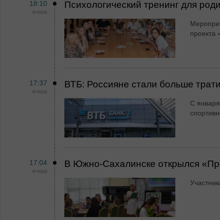
18:10
Психологический тренинг для род
вчера
Мероприя
проекта 
17:37
ВТБ: Россияне стали больше трати
вчера
С января
спортивн
17:04
В Южно-Сахалинске открылся «Пр
вчера
Участник