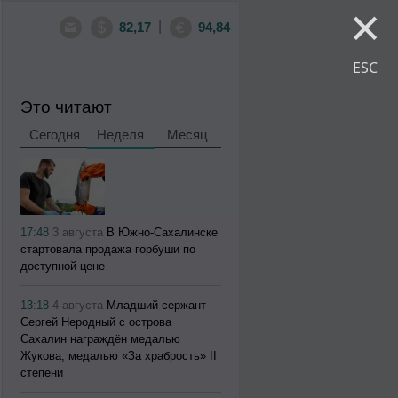
×
|
82,17
94,84
ESC
Это читают
Сегодня
Неделя
Месяц
17:48
3 августа
В Южно-Сахалинске
стартовала продажа горбуши по
доступной цене
13:18
4 августа
Младший сержант
Сергей Неродный с острова
Сахалин награждён медалью
Жукова, медалью «За храбрость» II
степени