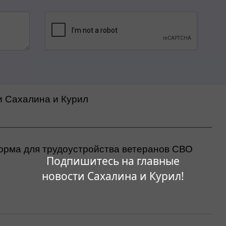
и Сахалина и Курил
орма для трудоустройства ветеранов СВО
Подпишитесь на главные
новости Сахалина и Курил!