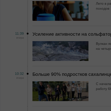
Лето в ра
походов
11:39
Усиление активности на сольфато
вчера
Вулкан я
на четыр
10:32
Больше 90% подростков сахалинц
вчера
С начала
работу 6