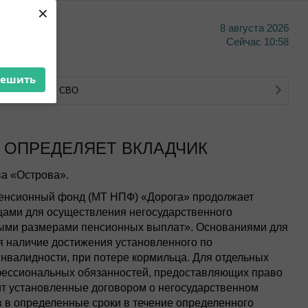
×
8 августа 2026
тво
Сейчас
10:58
решить
тва ветеранов СВО
» ОПРЕДЕЛЯЕТ ВКЛАДЧИК
а «Острова».
енсионный фонд (МТ НПФ) «Дорога» продолжает
цами для осуществления негосударственного
ными размерами пенсионных выплат». Основаниями для
я наличие достижения установленного по
инвалидности, при потере кормильца. Для отдельных
фессиональных обязанностей, предоставляющих право
ит установленные договором о негосударственном
 в определенные сроки в течение определенного