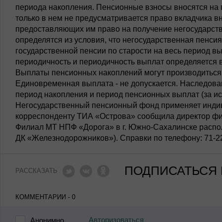
периода накопления. Пенсионные взносы вносятся на 
только в нем не предусматривается право вкладчика в
предоставляющих им право на получение негосударст
определятся из условия, что негосударственная пенс
государственной пенсии по старости на весь период в
периодичность и периодичность выплат определяется 
Выплаты пенсионных накоплений могут производиться 
Единовременная выплата - не допускается. Наследова
период накопления и период пенсионных выплат (за 
Негосударственный пенсионный фонд применяет индив
корреспонденту ТИА «Острова» сообщила директор фи
Филиал МТ НПФ «Дорога» в г. Южно-Сахалинске располо
ДК «Железнодорожников»). Справки по телефону: 71-22
ПОДПИСАТЬСЯ 
РАССКАЗАТЬ
КОММЕНТАРИИ - 0
Авторизоваться
Анонимно