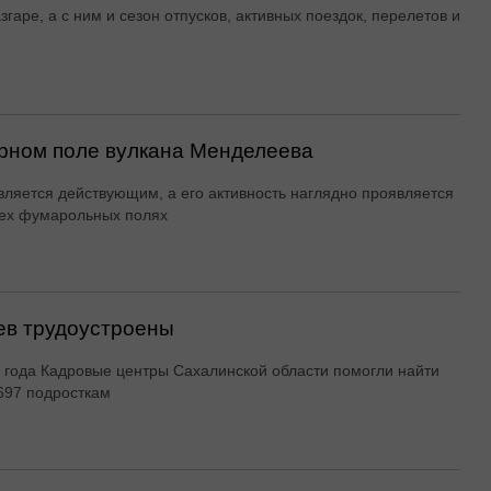
згаре, а с ним и сезон отпусков, активных поездок, перелетов и
рном поле вулкана Менделеева
вляется действующим, а его активность наглядно проявляется
ех фумарольных полях
ев трудоустроены
 года Кадровые центры Сахалинской области помогли найти
697 подросткам