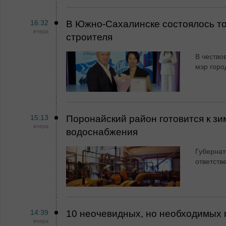
16:32
В Южно-Сахалинске состоялось т
вчера
строителя
В чество
мэр горо
15:13
Поронайский район готовится к зи
вчера
водоснабжения
Губернат
ответств
14:39
10 неочевидных, но необходимых 
вчера