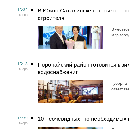
16:32
В Южно-Сахалинске состоялось т
вчера
строителя
В чество
мэр горо
15:13
Поронайский район готовится к зи
вчера
водоснабжения
Губернат
ответств
14:39
10 неочевидных, но необходимых 
вчера