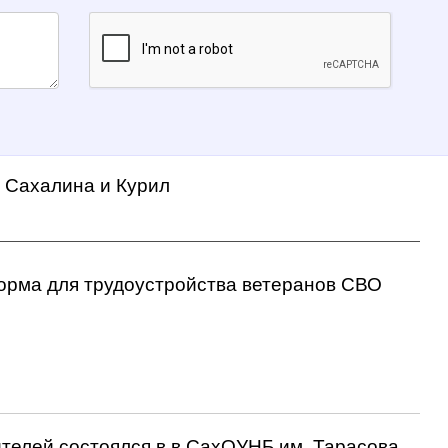
а Сахалина и Курил
орма для трудоустройства ветеранов СВО
ителей состоялся в в СахОУНБ им. Тарасова