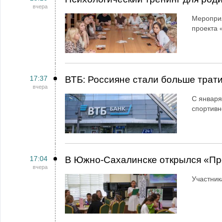
вчера
Мероприя
проекта 
17:37
ВТБ: Россияне стали больше трати
вчера
С января
спортивн
17:04
В Южно-Сахалинске открылся «Пр
вчера
Участник