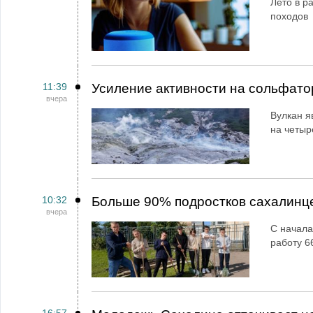
Лето в ра
походов
11:39
Усиление активности на сольфато
вчера
Вулкан я
на четыр
10:32
Больше 90% подростков сахалинц
вчера
С начала
работу 6
16:57