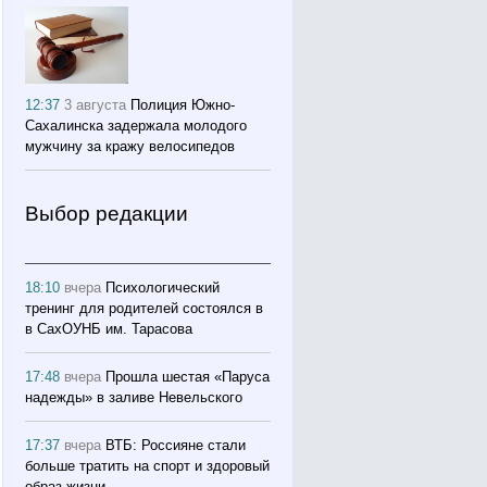
12:37
3 августа
Полиция Южно-
Сахалинска задержала молодого
мужчину за кражу велосипедов
Выбор редакции
18:10
вчера
Психологический
тренинг для родителей состоялся в
в СахОУНБ им. Тарасова
17:48
вчера
Прошла шестая «Паруса
надежды» в заливе Невельского
17:37
вчера
ВТБ: Россияне стали
больше тратить на спорт и здоровый
образ жизни