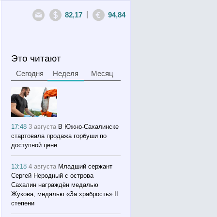
|
82,17
94,84
Это читают
Сегодня
Неделя
Месяц
17:48
3 августа
В Южно-Сахалинске
стартовала продажа горбуши по
доступной цене
13:18
4 августа
Младший сержант
Сергей Неродный с острова
Сахалин награждён медалью
Жукова, медалью «За храбрость» II
степени