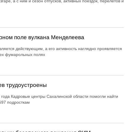
згаре, а с ним и сезон отпусков, активных поездок, перелетов и
рном поле вулкана Менделеева
вляется действующим, а его активность наглядно проявляется
ех фумарольных полях
ев трудоустроены
 года Кадровые центры Сахалинской области помогли найти
697 подросткам