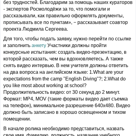
без трудностей. Благодарим за помощь наших кураторов
- экспертов Росмолодёжи за то, что помогали и
рассказывали, как правильно оформлять документы,
прописывать все по пунктам», − рассказывает соавтор
проекта Людмила Сергеева.
Для того, чтобы подать заявку, нужно перейти по ссылке
и заполнить
анкету
Участники должны пройти
конкурсные испытания: создать видео-презентацию, в
которой рассказать, чем вы вдохновляетесь. А также
снять видео интервью. В нем учителя должны ответить
на два вопроса на английском языке: 1.What are your
expectations from the camp "English Diving"?; 2.What do
you like most about working at school?
Продолжительность видео: от 30 секунд до 2 минут.
Формат: МР4, МОV (такие форматы видео дает съемка
на телефон), минимальное разрешение 640х480. Видео
должно быть записано в хорошо освещенном и тихом
помещении.
В начале ролика необходимо представиться, назвать
свое имя, фамилию, должность, название учебного