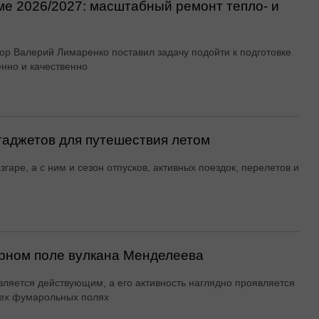
ме 2026/2027: масштабный ремонт тепло- и
ор Валерий Лимаренко поставил задачу подойти к подготовке
енно и качественно
гаджетов для путешествия летом
згаре, а с ним и сезон отпусков, активных поездок, перелетов и
рном поле вулкана Менделеева
вляется действующим, а его активность наглядно проявляется
ех фумарольных полях