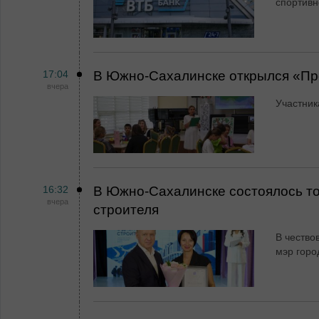
спортивн
17:04
В Южно-Сахалинске открылся «Пр
вчера
Участник
16:32
В Южно-Сахалинске состоялось т
вчера
строителя
В чество
мэр горо