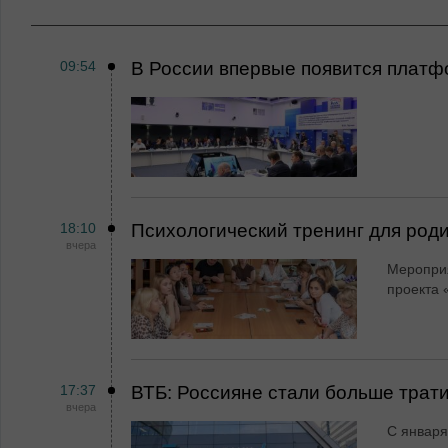
09:54
В России впервые появится платф
18:10
Психологический тренинг для род
вчера
Мероприя
проекта 
17:37
ВТБ: Россияне стали больше трати
вчера
С января