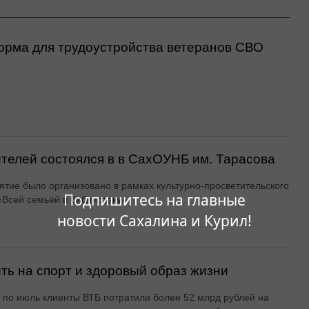
орма для трудоустройства ветеранов СВО
ителей состоялся в в СахОУНБ им. Тарасова
тие было организовано в рамках культурно-просветительского
Подпишитесь на главные
«Всей семьёй в библиотеку»
новости Сахалина и Курил!
ть на спорт и здоровый образ жизни
 по июль клиенты ВТБ потратили более 52 млрд рублей на