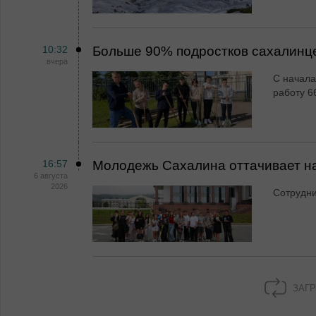
10:32
Больше 90% подростков сахалинц
вчера
С начала
работу 6
16:57
Молодежь Сахалина оттачивает н
6 августа
2026
Сотрудн
ЗАГР