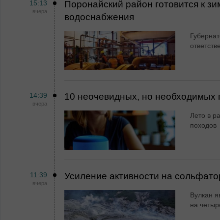
15:13
Поронайский район готовится к зи
вчера
водоснабжения
Губернат
ответств
14:39
10 неочевидных, но необходимых 
вчера
Лето в ра
походов
11:39
Усиление активности на сольфато
вчера
Вулкан я
на четыр