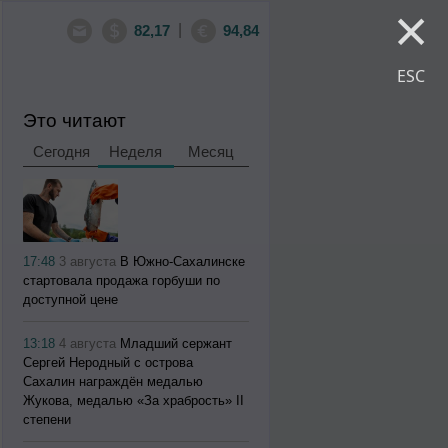
×
|
82,17
94,84
ESC
Это читают
Сегодня
Неделя
Месяц
17:48
3 августа
В Южно-Сахалинске
стартовала продажа горбуши по
доступной цене
13:18
4 августа
Младший сержант
Сергей Неродный с острова
Сахалин награждён медалью
Жукова, медалью «За храбрость» II
степени