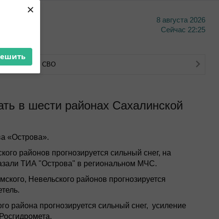
×
8 августа 2026
тво
Сейчас
22:25
решить
тва ветеранов СВО
ать в шести районах Сахалинской
а «Острова».
ского районов прогнозируется сильный снег, на
сказали ТИА "Острова" в региональном МЧС.
лмского, Невельского районов прогнозируется
етель.
го района прогнозируется сильный снег, усиление
 Росгидромета.