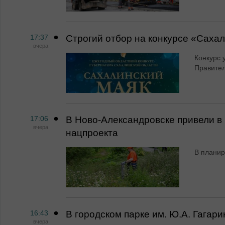
17:37
Строгий отбор на конкурсе «Саха
вчера
Конкурс 
Правител
17:06
В Ново-Александровске привели в 
вчера
нацпроекта
В планир
16:43
В городском парке им. Ю.А. Гагар
вчера