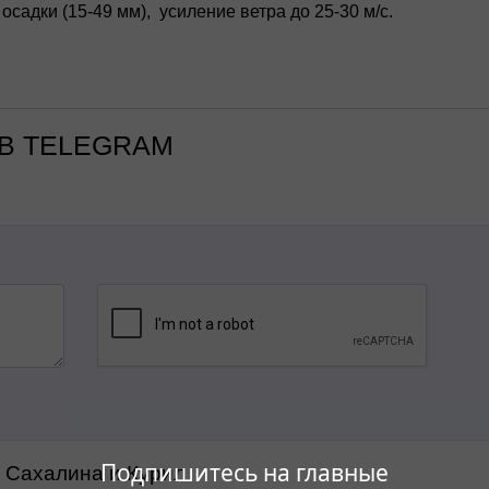
садки (15-49 мм), усиление ветра до 25-30 м/c.
В TELEGRAM
Подпишитесь на главные
а Сахалина и Курил