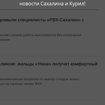
новости Сахалина и Курил!
 промыли специалисты «РВК‑Сахалин» с
нстве случаев работы выполняются без отключения
бжения
алинске: жильцы «Уюна» получат комфортный
 возникновения вопросов по вывозу отходом можно
ься на горячую линию ЖКХ