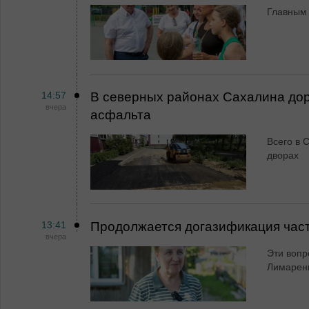
Главным 
14:57
В северных районах Сахалина дор
вчера
асфальта
Всего в 
дворах
13:41
Продолжается догазификация час
вчера
Эти вопр
Лимарен