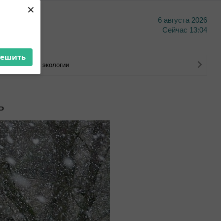
×
6 августа 2026
тво
Сейчас
13:04
решить
Министерства экологии
ь