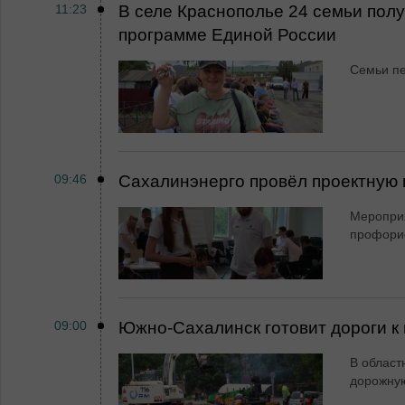
11:23
В селе Краснополье 24 семьи пол
программе Единой России
Семьи пе
09:46
Сахалинэнерго провёл проектную 
Мероприя
профори
09:00
Южно-Сахалинск готовит дороги к 
В област
дорожную