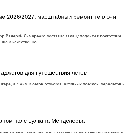
ме 2026/2027: масштабный ремонт тепло- и
ор Валерий Лимаренко поставил задачу подойти к подготовке
енно и качественно
гаджетов для путешествия летом
згаре, а с ним и сезон отпусков, активных поездок, перелетов и
рном поле вулкана Менделеева
вляется действующим, а его активность наглядно проявляется