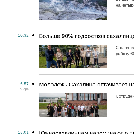
на четыр
10:32
Больше 90% подростков сахалинц
С начала
работу 6
16:57
Молодежь Сахалина оттачивает н
вчера
Сотрудн
15:01
Южносахалинцам напоминают о пл