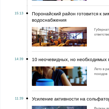
15:13
Поронайский район готовится к зи
водоснабжения
Губернат
ответств
14:39
10 неочевидных, но необходимых 
Лето в ра
походов
11:39
Усиление активности на сольфато
Вулкан я