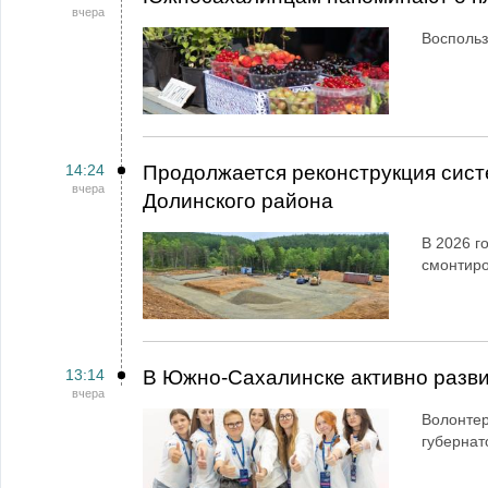
вчера
Воспольз
14:24
Продолжается реконструкция сист
вчера
Долинского района
В 2026 г
смонтир
13:14
В Южно-Сахалинске активно разви
вчера
Волонтер
губернат