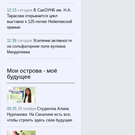
12:15
сегодня
В СахОУНБ им. Н.А.
Тарасова открывается цикл
выставок к 125-летию Нобелевской
премии
11:39
сегодня
Усиление активности
на сольфаторном поле вулкана
Менделеева
Мои острова - моё
будущее
09:25
29 ноября
Студентка Алина
Нурланова: На Сахалине есть все,
чтобы строить здесь свое будущее