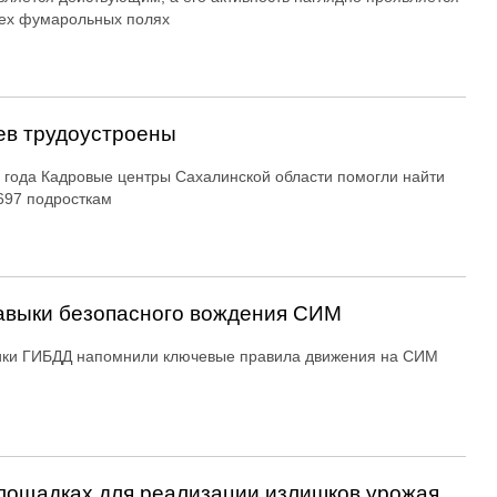
ех фумарольных полях
ев трудоустроены
 года Кадровые центры Сахалинской области помогли найти
697 подросткам
авыки безопасного вождения СИМ
ики ГИБДД напомнили ключевые правила движения на СИМ
ощадках для реализации излишков урожая