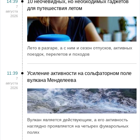
14:39
10 неочевидных, но необходимых гаджетов
7
для путешествия летом
августа
2026
Лето в разгаре, а с ним и сезон отпусков, активных
поездок, перелетов и походов
11:39
Усиление активности на сольфаторном поле
7
вулкана Менделеева
августа
2026
Вулкан является действующим, а его активность
наглядно проявляется на четырех фумарольных
полях