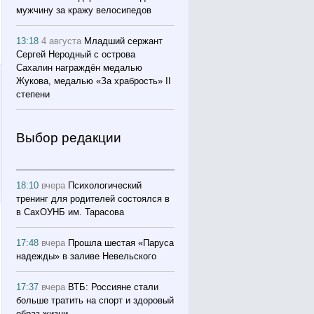
мужчину за кражу велосипедов
13:18
4 августа
Младший сержант
Сергей Неродный с острова
Сахалин награждён медалью
Жукова, медалью «За храбрость» II
степени
Выбор редакции
18:10
вчера
Психологический
тренинг для родителей состоялся в
в СахОУНБ им. Тарасова
17:48
вчера
Прошла шестая «Паруса
надежды» в заливе Невельского
17:37
вчера
ВТБ: Россияне стали
больше тратить на спорт и здоровый
образ жизни