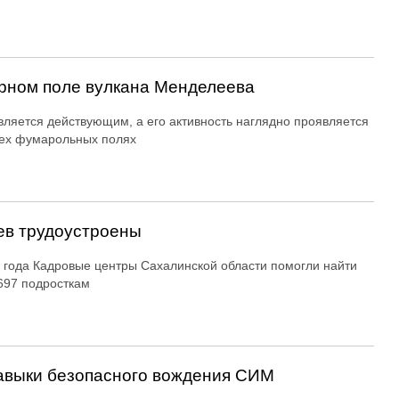
рном поле вулкана Менделеева
вляется действующим, а его активность наглядно проявляется
ех фумарольных полях
ев трудоустроены
 года Кадровые центры Сахалинской области помогли найти
697 подросткам
авыки безопасного вождения СИМ