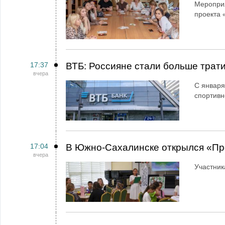
Мероприя
проекта 
17:37
ВТБ: Россияне стали больше трати
вчера
С января
спортивн
17:04
В Южно-Сахалинске открылся «Пр
вчера
Участник