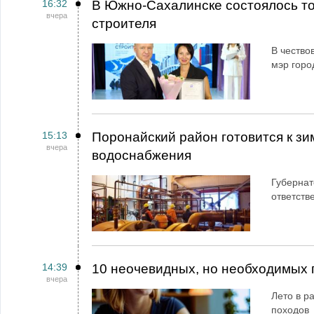
16:32
В Южно-Сахалинске состоялось т
вчера
строителя
В чество
мэр горо
15:13
Поронайский район готовится к зи
вчера
водоснабжения
Губернат
ответств
14:39
10 неочевидных, но необходимых 
вчера
Лето в ра
походов