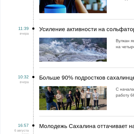
11:39
Усиление активности на сольфато
вчера
Вулкан я
на четыр
10:32
Больше 90% подростков сахалинц
вчера
С начала
работу 6
16:57
Молодежь Сахалина оттачивает н
6 августа