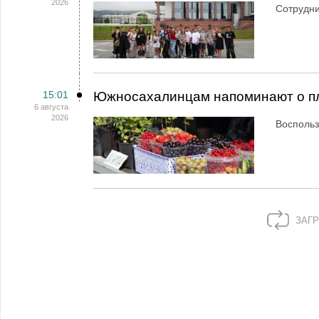
2026
Сотрудн
15:01
Южносахалинцам напоминают о пл
6 августа
2026
Воспольз
ЗАГР