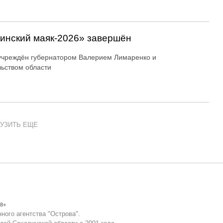
линский маяк‑2026» завершён
учреждён губернатором Валерием Лимаренко и
ьством области
УЗИТЬ ЕЩЕ
8+
ного агентства "Острова".