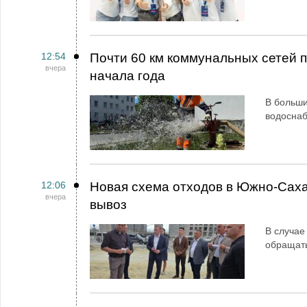
12:54
Почти 60 км коммунальных сетей
вчера
начала года
В больши
водосна
12:06
Новая схема отходов в Южно-Сах
вчера
вывоз
В случае
обращат