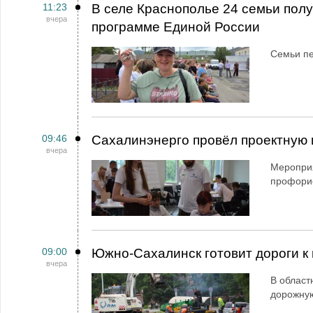
11:23
В селе Краснополье 24 семьи пол
вчера
программе Единой России
Семьи пе
09:46
Сахалинэнерго провёл проектную 
вчера
Мероприя
профори
09:00
Южно-Сахалинск готовит дороги к 
вчера
В област
дорожную