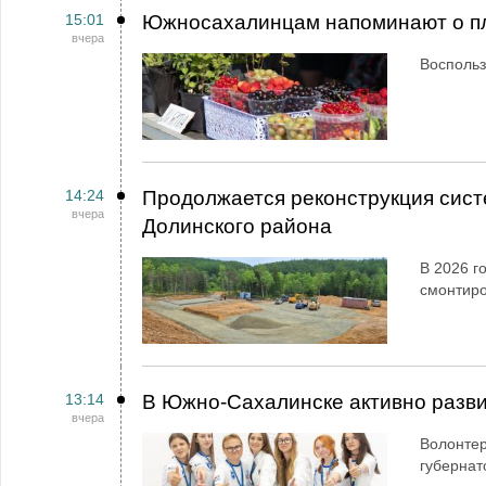
15:01
Южносахалинцам напоминают о пл
вчера
Воспольз
14:24
Продолжается реконструкция сист
вчера
Долинского района
В 2026 г
смонтир
13:14
В Южно-Сахалинске активно разви
вчера
Волонтер
губернат