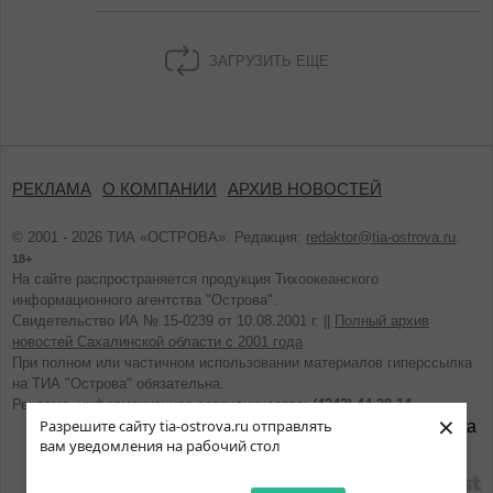
ЗАГРУЗИТЬ ЕЩЕ
РЕКЛАМА
О КОМПАНИИ
АРХИВ НОВОСТЕЙ
© 2001 - 2026 ТИА «ОСТРОВА». Редакция:
redaktor@tia-ostrova.ru
.
18+
На сайте распространяется продукция Тихоокеанского
информационного агентства "Острова".
Свидетельство ИА № 15-0239 от 10.08.2001 г. ||
Полный архив
новостей Сахалинской области с 2001 года
При полном или частичном использовании материалов гиперссылка
на ТИА "Острова" обязательна.
Реклама, информационное сотрудничество:
(4242) 44-28-14.
×
Разрешите сайту tia-ostrova.ru отправлять
вам уведомления на рабочий стол
разработано