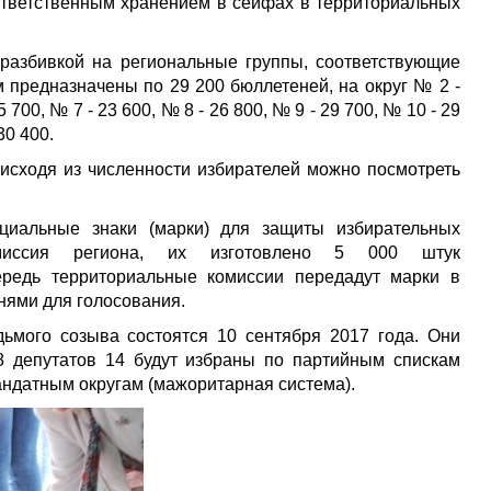
ответственным хранением в сейфах в территориальных
 разбивкой на региональные группы, соответствующие
 предназначены по 29 200 бюллетеней, на округ № 2 -
5 700, № 7 - 23 600, № 8 - 26 800, № 9 - 29 700, № 10 - 29
30 400.
исходя из численности избирателей можно посмотреть
циальные знаки (марки) для защиты избирательных
омиссия региона, их изготовлено 5 000 штук
ередь территориальные комиссии передадут марки в
нями для голосования.
ьмого созыва состоятся 10 сентября 2017 года. Они
8 депутатов 14 будут избраны по партийным спискам
андатным округам (мажоритарная система).