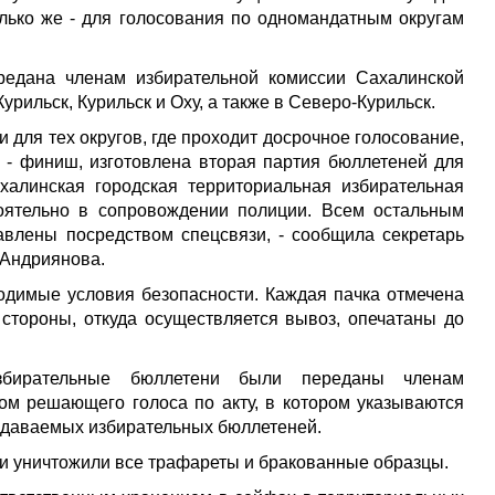
олько же - для голосования по одномандатным округам
редана членам избирательной комиссии Сахалинской
урильск, Курильск и Оху, а также в Северо-Курильск.
 для тех округов, где проходит досрочное голосование,
а - финиш, изготовлена вторая партия бюллетеней для
алинская городская территориальная избирательная
оятельно в сопровождении полиции. Всем остальным
влены посредством спецсвязи, - сообщила секретарь
 Андриянова.
одимые условия безопасности. Каждая пачка отмечена
стороны, откуда осуществляется вывоз, опечатаны до
избирательные бюллетени были переданы членам
ом решающего голоса по акту, в котором указываются
редаваемых избирательных бюллетеней.
и уничтожили все трафареты и бракованные образцы.