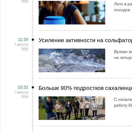
2026
Лето в ра
походов
11:39
Усиление активности на сольфато
7 августа
2026
Вулкан я
на четыр
10:32
Больше 90% подростков сахалинц
7 августа
2026
С начала
работу 6