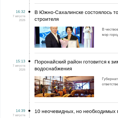
16:32
В Южно-Сахалинске состоялось т
7 августа
строителя
2026
В чество
мэр горо
15:13
Поронайский район готовится к зи
7 августа
водоснабжения
2026
Губернат
ответств
14:39
10 неочевидных, но необходимых 
7 августа