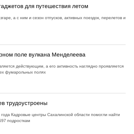
гаджетов для путешествия летом
згаре, а с ним и сезон отпусков, активных поездок, перелетов и
рном поле вулкана Менделеева
вляется действующим, а его активность наглядно проявляется
ех фумарольных полях
ев трудоустроены
 года Кадровые центры Сахалинской области помогли найти
697 подросткам