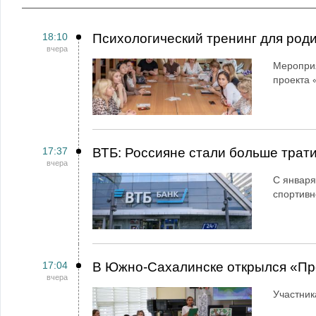
18:10
Психологический тренинг для род
вчера
Мероприя
проекта 
17:37
ВТБ: Россияне стали больше трати
вчера
С января
спортивн
17:04
В Южно-Сахалинске открылся «Пр
вчера
Участник