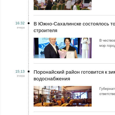
16:32
В Южно-Сахалинске состоялось т
вчера
строителя
В чество
мэр горо
15:13
Поронайский район готовится к зи
вчера
водоснабжения
Губернат
ответств