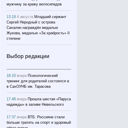
мужчину за кражу велосипедов
13:18
4 августа
Младший сержант
Сергей Неродный с острова
Сахалин награждён медалью
Жукова, медалью «За храбрость» II
степени
Выбор редакции
18:10
вчера
Психологический
тренинг для родителей состоялся в
в СахОУНБ им. Тарасова
17:48
вчера
Прошла шестая «Паруса
надежды» в заливе Невельского
17:37
вчера
ВТБ: Россияне стали
больше тратить на спорт и здоровый
образ жизни