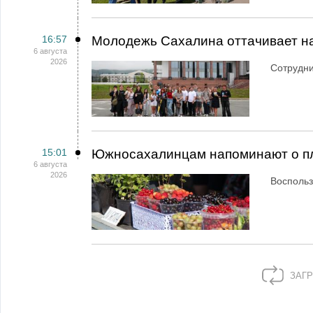
16:57
Молодежь Сахалина оттачивает н
6 августа
2026
Сотрудн
15:01
Южносахалинцам напоминают о пл
6 августа
2026
Воспольз
ЗАГР