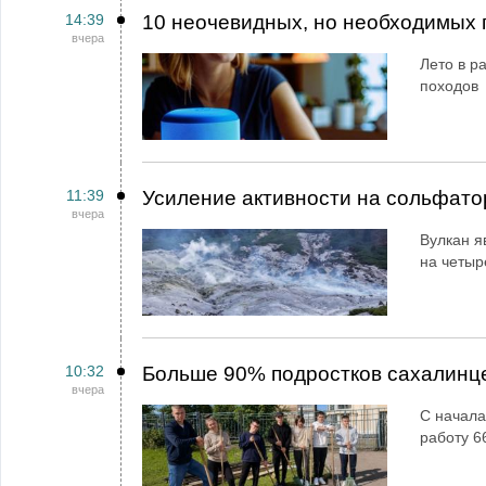
14:39
10 неочевидных, но необходимых 
вчера
Лето в ра
походов
11:39
Усиление активности на сольфато
вчера
Вулкан я
на четыр
10:32
Больше 90% подростков сахалинц
вчера
С начала
работу 6