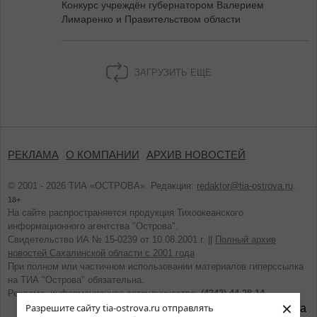
Конкурс учреждён губернатором Валерием
Лимаренко и Правительством области
ЗАГРУЗИТЬ ЕЩЕ
РЕКЛАМА
О КОМПАНИИ
АРХИВ НОВОСТЕЙ
© 2001 - 2026 ТИА «ОСТРОВА». Редакция:
redaktor@tia-ostrova.ru
.
18+
На сайте распространяется продукция Тихоокеанского
информационного агентства "Острова".
Свидетельство ИА № 15-0239 от 10.08.2001 г. ||
Полный архив
новостей Сахалинской области с 2001 года
При полном или частичном использовании материалов гиперссылка
на ТИА "Острова" обязательна.
Реклама, информационное сотрудничество:
(4242) 44-28-14.
×
Разрешите сайту tia-ostrova.ru отправлять