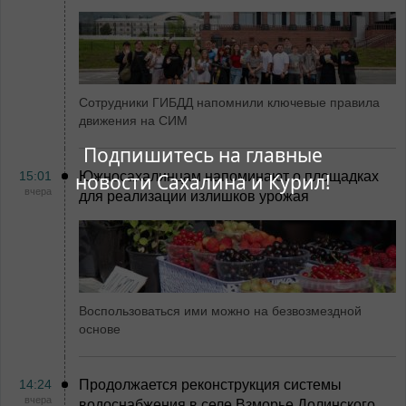
Сотрудники ГИБДД напомнили ключевые правила
движения на СИМ
Подпишитесь на главные
15:01
Южносахалинцам напоминают о площадках
новости Сахалина и Курил!
вчера
для реализации излишков урожая
Воспользоваться ими можно на безвозмездной
основе
14:24
Продолжается реконструкция системы
вчера
водоснабжения в селе Взморье Долинского