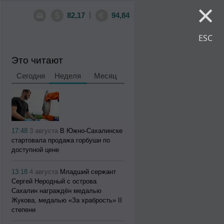
×
|
82,17
94,84
ESC
Это читают
Сегодня
Неделя
Месяц
17:48
3 августа
В Южно-Сахалинске
стартовала продажа горбуши по
доступной цене
13:18
4 августа
Младший сержант
Сергей Неродный с острова
Сахалин награждён медалью
Жукова, медалью «За храбрость» II
степени