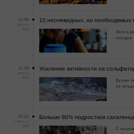
14:39
10 неочевидных, но необходимых 
7 августа
2026
Лето в ра
походов
11:39
Усиление активности на сольфато
7 августа
2026
Вулкан я
на четыр
10:32
Больше 90% подростков сахалинц
7 августа
2026
С начала