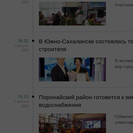
2026
Участник
16:32
В Южно-Сахалинске состоялось т
7 августа
строителя
2026
В чество
мэр горо
15:13
Поронайский район готовится к зи
7 августа
водоснабжения
2026
Губернат
ответств