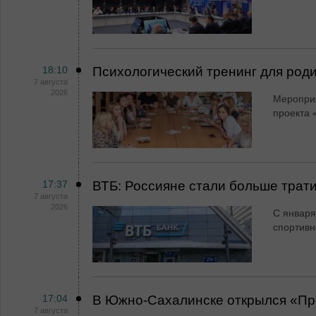
18:10
Психологический тренинг для род
7 августа
2026
Мероприя
проекта 
17:37
ВТБ: Россияне стали больше трати
7 августа
2026
С января
спортивн
17:04
В Южно-Сахалинске открылся «Пр
7 августа