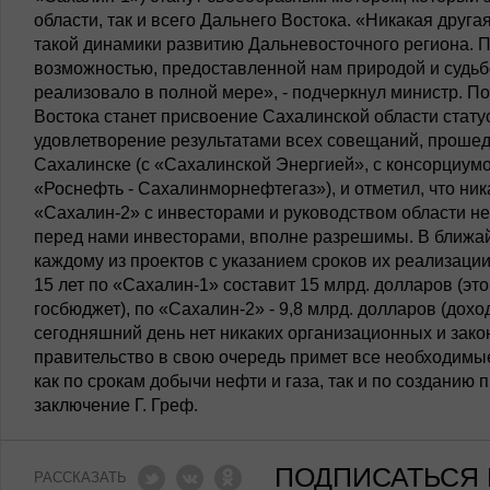
области, так и всего Дальнего Востока. «Никакая друга
такой динамики развитию Дальневосточного региона. П
возможностью, предоставленной нам природой и судьбо
реализовало в полной мере», - подчеркнул министр. П
Востока станет присвоение Сахалинской области стату
удовлетворение результатами всех совещаний, прошед
Сахалинске (с «Сахалинской Энергией», с консорциум
«Роснефть - Сахалинморнефтегаз»), и отметил, что ни
«Сахалин-2» с инвесторами и руководством области н
перед нами инвесторами, вполне разрешимы. В ближа
каждому из проектов с указанием сроков их реализаци
15 лет по «Сахалин-1» составит 15 млрд. долларов (это
госбюджет), по «Сахалин-2» - 9,8 млрд. долларов (дохо
сегодняшний день нет никаких организационных и зако
правительство в свою очередь примет все необходимы
как по срокам добычи нефти и газа, так и по создани
заключение Г. Греф.
ПОДПИСАТЬСЯ 
РАССКАЗАТЬ