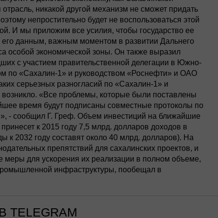
я отрасль, никакой другой механизм не сможет придать
оэтому непростительно будет не воспользоваться этой
й. И мы приложим все усилия, чтобы государство ее
о его данным, важным моментом в развитии Дальнего
са особой экономической зоны. Он также выразил
ших с участием правительственной делегации в Южно-
ом по «Сахалин-1» и руководством «Роснефти» и ОАО
каких серьезных разногласий по «Сахалин-1» и
е возникло. «Все проблемы, которые были поставлены
йшее время будут подписаны совместные протоколы по
и», - сообщил Г. Греф. Объем инвестиций на ближайшие
 принесет к 2015 году 7,5 млрд. долларов доходов в
ды к 2032 году составят около 40 млрд. долларов). На
нодательных препятствий для сахалинских проектов, и
е меры для ускорения их реализации в полном объеме,
ю промышленной инфраструктуры, пообещал в
В TELEGRAM