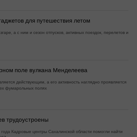
гаджетов для путешествия летом
згаре, а с ним и сезон отпусков, активных поездок, перелетов и
рном поле вулкана Менделеева
вляется действующим, а его активность наглядно проявляется
ех фумарольных полях
ев трудоустроены
 года Кадровые центры Сахалинской области помогли найти