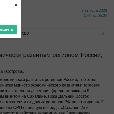
×
9 августа 2026
тво
Сейчас
05:04
решить
тва ветеранов СВО
л
мически развитым регионом России,
а «Острова».
экономически развитых регионов России, - об этом
линске министр экономического развития и торговли
авительственная делегация (представляющая 9
вым визитом на Сахалине. Пока Дальний Восток
 показателям от других регионов РФ, констатировал Г.
роекты СРП (в первую очередь, «Сахалин-2» и
апустит в действие экономику, как Сахалинской