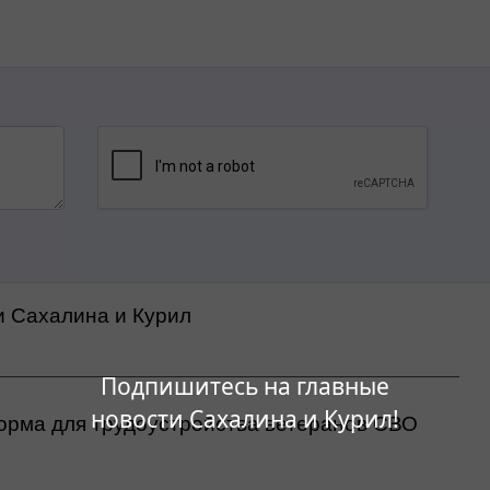
и Сахалина и Курил
Подпишитесь на главные
новости Сахалина и Курил!
орма для трудоустройства ветеранов СВО