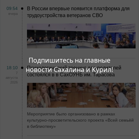
09:54
В России впервые появится платформа для
вчера
трудоустройства ветеранов СВО
Подпишитесь на главные
18:10
новости Сахалина и Курил!
Психологический тренинг для родителей
7
состоялся в в СахОУНБ им. Тарасова
августа
2026
Мероприятие было организовано в рамках
культурно-просветительского проекта «Всей семьёй
в библиотеку»