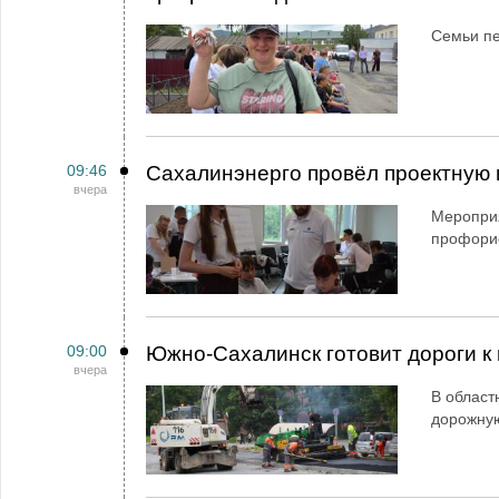
Семьи пе
09:46
Сахалинэнерго провёл проектную 
вчера
Мероприя
профори
09:00
Южно-Сахалинск готовит дороги к 
вчера
В област
дорожную