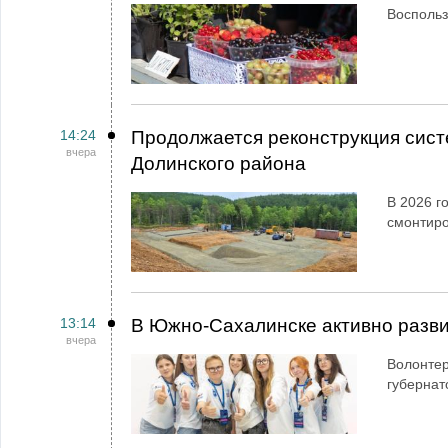
Воспольз
14:24
Продолжается реконструкция сист
вчера
Долинского района
В 2026 г
смонтир
13:14
В Южно-Сахалинске активно разви
вчера
Волонтер
губернат