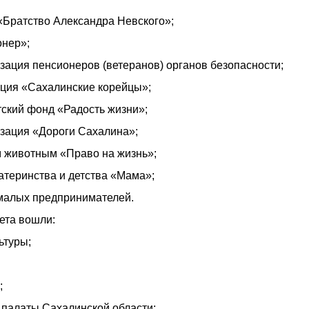
«Братство Александра Невского»;
онер»;
зация пенсионеров (ветеранов) органов безопасности;
ация «Сахалинские корейцы»;
тский фонд «Радость жизни»;
зация «Дороги Сахалина»;
 животным «Право на жизнь»;
атеринства и детства «Мама»;
малых предпринимателей.
ета вошли:
ьтуры;
;
 палаты Сахалинской области;