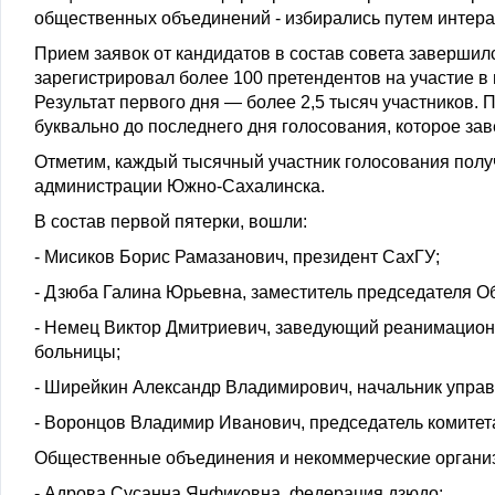
общественных объединений - избирались путем интерак
Прием заявок от кандидатов в состав совета завершилс
зарегистрировал более 100 претендентов на участие в
Результат первого дня — более 2,5 тысяч участников.
буквально до последнего дня голосования, которое за
Отметим, каждый тысячный участник голосования полу
администрации Южно-Сахалинска.
В состав первой пятерки, вошли:
- Мисиков Борис Рамазанович, президент СахГУ;
- Дзюба Галина Юрьевна, заместитель председателя О
- Немец Виктор Дмитриевич, заведующий реанимацион
больницы;
- Ширейкин Александр Владимирович, начальник управ
- Воронцов Владимир Иванович, председатель комитет
Общественные объединения и некоммерческие организ
- Адрова Сусанна Янфиковна, федерация дзюдо;