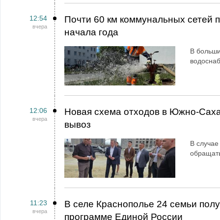
12:54
Почти 60 км коммунальных сетей
вчера
начала года
В больши
водосна
12:06
Новая схема отходов в Южно-Сах
вчера
вывоз
В случае
обращат
11:23
В селе Краснополье 24 семьи пол
вчера
программе Единой России