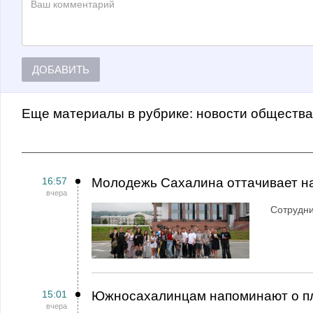
ДОБАВИТЬ
Еще материалы в рубрике:
Новости обществ
16:57
Молодежь Сахалина оттачивает н
вчера
Сотрудн
15:01
Южносахалинцам напоминают о пл
вчера