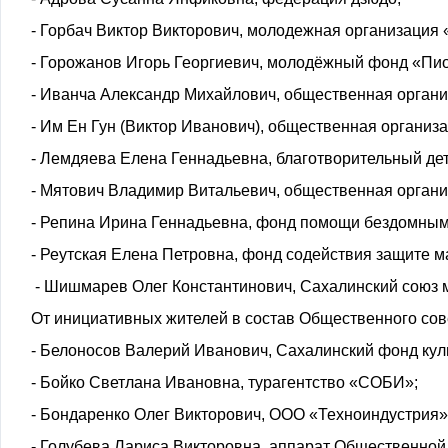
- Горбач Виктор Викторович, молодежная организация 
- Горожанов Игорь Георгиевич, молодёжный фонд «Пи
- Иванча Александр Михайлович, общественная органи
- Им Ен Гун (Виктор Иванович), общественная организ
- Лемдяева Елена Геннадьевна, благотворительный де
- Мятович Владимир Витальевич, общественная органи
- Репина Ирина Геннадьевна, фонд помощи бездомным
- Реутская Елена Петровна, фонд содействия защите м
- Шишмарев Олег Константинович, Сахалинский союз 
От инициативных жителей в состав Общественного сов
- Белоносов Валерий Иванович, Сахалинский фонд кул
- Бойко Светлана Ивановна, турагентство «СОБИ»;
- Бондаренко Олег Викторович, ООО «Техноиндустрия»
- Голубева Лариса Викторовна, аппарат Общественной