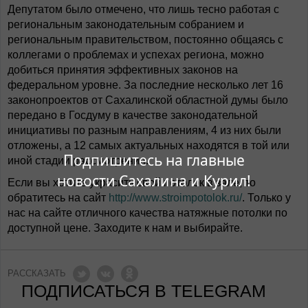
Депутатом было отмечено, что лишь тесно работая с
региональным законодательным собранием и
региональным правительством, постоянно общаясь с
коллегами о проблемах и успехах региона, можно
добиться принятия эффективных законов на
федеральном уровне. За последние несколько лет 16
законопроектов от Сахалинской областной думы было
передано в Госдуму в качестве законодательной
инициативы по разным направлениям, 4 из них были
отложены, а 12 самых актуальных находятся в той или
Подпишитесь на главные
иной стадии рассмотрения.
новости Сахалина и Курил!
Если вы хотите украсить свой потолок в зале, то
обратитесь на сайт
http://www.stroimpotolok.ru/
. Только у
нас на сайте отличного качества натяжные потолки по
доступной цене. Заходите к нам и выбирайте.
РАССКАЗАТЬ
ПОДПИСАТЬСЯ В TELEGRAM