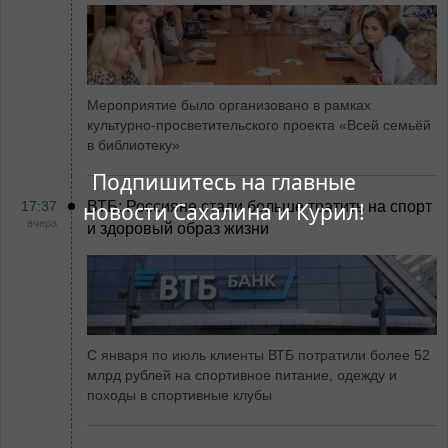
Мероприятие было организовано в рамках
культурно-просветительского проекта «Всей семьёй
в библиотеку»
Подпишитесь на главные
17:37
ВТБ: Россияне стали больше тратить на спорт
новости Сахалина и Курил!
вчера
и здоровый образ жизни
С января по июль клиенты ВТБ потратили более 52
млрд рублей на спортивное питание, одежду и
походы в спортивные клубы