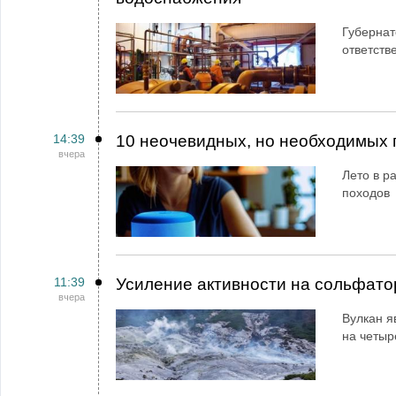
Губернат
ответств
14:39
10 неочевидных, но необходимых 
вчера
Лето в ра
походов
11:39
Усиление активности на сольфато
вчера
Вулкан я
на четыр