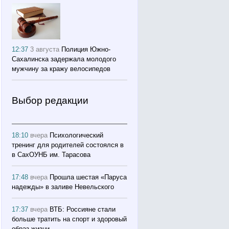
12:37
3 августа
Полиция Южно-
Сахалинска задержала молодого
мужчину за кражу велосипедов
Выбор редакции
18:10
вчера
Психологический
тренинг для родителей состоялся в
в СахОУНБ им. Тарасова
17:48
вчера
Прошла шестая «Паруса
надежды» в заливе Невельского
17:37
вчера
ВТБ: Россияне стали
больше тратить на спорт и здоровый
образ жизни