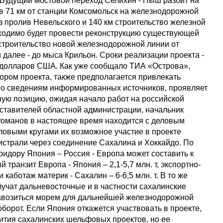
 Будущий мостовой переход Селихин - Ныш разбит на
я в 71 км от станции Комсомольск на железнодорожной
ез пролив Невельского и 140 км строительство железной
ходимо будет провести реконструкцию существующей
строительство новой железнодорожной линии от
далее - до мыса Крильон. Сроки реализации проекта -
д. долларов США. Как уже сообщало ТИА «Острова»,
ором проекта, также предполагается привлекать
 по сведениям информированных источников, проявляет
ьную позицию, ожидая начало работ на российской
дставителей областной администрации, начальник
Романов в настоящее время находится с деловым
еловыми кругами их возможное участие в проекте
страли через соединение Сахалина и Хоккайдо. По
идору Япония – Россия - Европа может составить к
й транзит Европа - Япония – 2,1-5,7 млн. т, экспортно-
 каботаж материк - Сахалин – 6-6,5 млн. т. В то же
лучат дальневосточные и в частности сахалинские
е завозиться морем для дальнейшей железнодорожной
борот. Если Япония откажется участвовать в проекте,
вития сахалинских шельфовых проектов, но ее