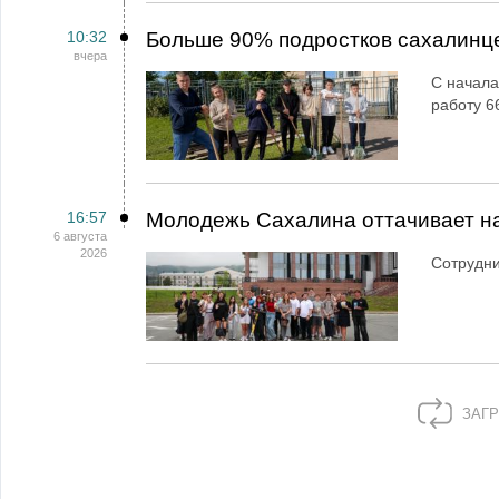
10:32
Больше 90% подростков сахалинц
вчера
С начала
работу 6
16:57
Молодежь Сахалина оттачивает н
6 августа
2026
Сотрудн
ЗАГР