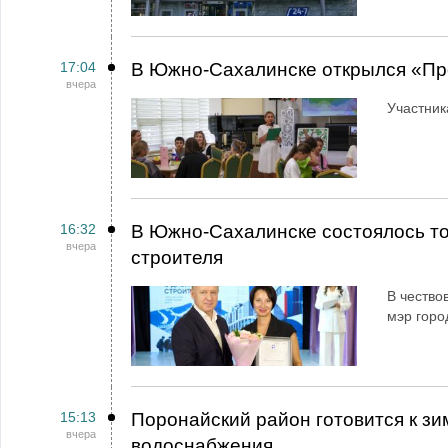
17:04
В Южно-Сахалинске открылся «Пр
вчера
Участник
16:32
В Южно-Сахалинске состоялось т
вчера
строителя
В чество
мэр горо
15:13
Поронайский район готовится к зи
вчера
водоснабжения