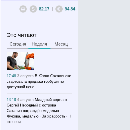
|
82,17
94,84
Это читают
Сегодня
Неделя
Месяц
17:48
3 августа
В Южно-Сахалинске
стартовала продажа горбуши по
доступной цене
13:18
4 августа
Младший сержант
Сергей Неродный с острова
Сахалин награждён медалью
Жукова, медалью «За храбрость» II
степени