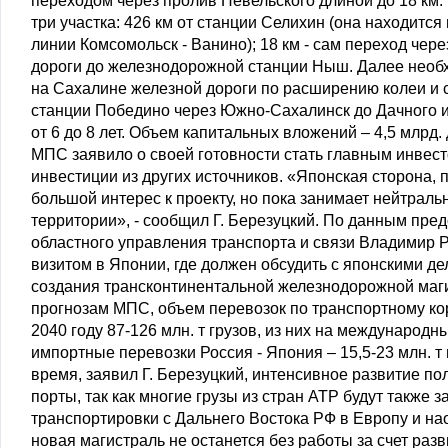
переходом через пролив Невельского длиной до 18 км.
три участка: 426 км от станции Селихин (она находитс
линии Комсомольск - Ванино); 18 км - сам переход чер
дороги до железнодорожной станции Ныш. Далее необ
на Сахалине железной дороги по расширению колеи и 
станции Победино через Южно-Сахалинск до Дачного и 
от 6 до 8 лет. Объем капитальных вложений – 4,5 млр
МПС заявило о своей готовности стать главным инвест
инвестиции из других источников. «Японская сторона,
большой интерес к проекту, но пока занимает нейтрал
территории», - сообщил Г. Березуцкий. По данным пре
областного управления транспорта и связи Владимир 
визитом в Японии, где должен обсудить с японскими д
создания трансконтинентальной железнодорожной маги
прогнозам МПС, объем перевозок по транспортному кор
2040 году 87-126 млн. т грузов, из них на международны
импортные перевозки Россия - Япония – 15,5-23 млн. т и
время, заявил Г. Березуцкий, интенсивное развитие по
порты, так как многие грузы из стран АТР будут такж
транспортировки с Дальнего Востока РФ в Европу и нао
новая магистраль не останется без работы за счет раз