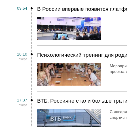
09:54
В России впервые появится платф
18:10
Психологический тренинг для род
вчера
Мероприя
проекта 
17:37
ВТБ: Россияне стали больше трати
вчера
С января
спортивн