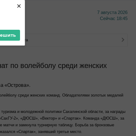
×
7 августа 2026
тво
Сейчас
18:45
решить
ковского счета
т по волейболу среди женских
а «Острова».
волейболу среди женских команд. Обладателями золотых медалей
 туризма и молодежной политики Сахалинской области, за награды
, «СахГУ-2», «ДЮСШ», «Вектор» и «Спартак». Команда «ДЮСШ», за
 матчи и замкнула турнирную таблицу. Борьба за бронзовые
казался «Спартак», занявший третье место.