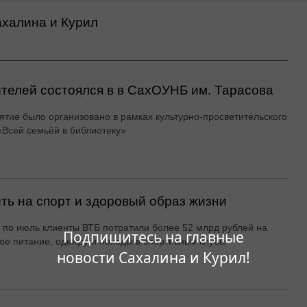
ахалина и Курил
ителей состоялся в в СахОУНБ им. Тарасова
тие было организовано в рамках культурно-просветительского
«Всей семьёй в библиотеку»
ть на спорт и здоровый образ жизни
 по июль клиенты ВТБ потратили более 52 млрд рублей на
Подпишитесь на главные
ое питание, одежду и походы в спортивные клубы
новости Сахалина и Курил!