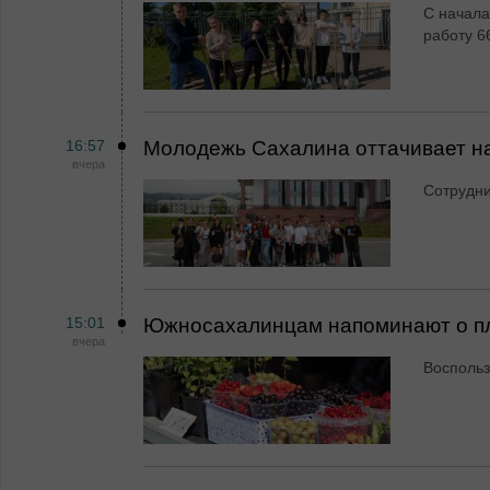
С начала
работу 6
16:57
Молодежь Сахалина оттачивает н
вчера
Сотрудн
15:01
Южносахалинцам напоминают о пл
вчера
Воспольз