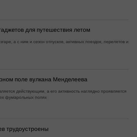
гаджетов для путешествия летом
згаре, а с ним и сезон отпусков, активных поездок, перелетов и
рном поле вулкана Менделеева
вляется действующим, а его активность наглядно проявляется
ех фумарольных полях
ев трудоустроены