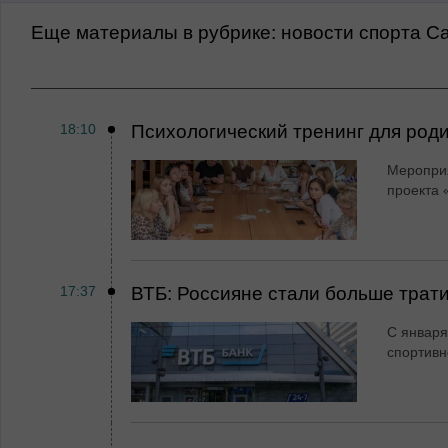
Еще материалы в рубрике:
Новости спорта С
18:10
Психологический тренинг для род
Мероприя
проекта 
17:37
ВТБ: Россияне стали больше трати
С января
спортивн