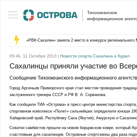
Тихоокеанское
информационное агентс
«РВК‑Сахалин» заняла 2 место в конкурсе регионального 
09:46, 11 Октября 2013 |
Новости спорта Сахалина и Курил
Сахалинцы приняли участие во Всер
Сообщение Тихоокеанского информационного агентств
Город Арсеньев Приморского края стал местом проведения традици
заслуженного тренера СССР и РФ В. А. Сорванова.
Как сообщили ТИА «Острова» в пресс-центре министерства спорта,
спортивном комплексе «Полет» сильнейших определили юноши 1999
Хабаровский край, Республику Саха (Якутия), Амурскую и Сахалин
Схватки самбистов прошли на новом борцовском ковре, который А
счастливым для сахалинцев. Островные спортсмены два раза подн