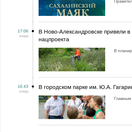
Правител
17:06
В Ново-Александровске привели в 
вчера
нацпроекта
В планир
16:43
В городском парке им. Ю.А. Гагар
вчера
Главным 