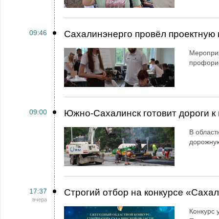
09:46
Сахалинэнерго провёл проектную 
Мероприя
профори
09:00
Южно-Сахалинск готовит дороги к 
В област
дорожную
17:37
Строгий отбор на конкурсе «Саха
вчера
Конкурс 