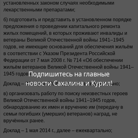
установленных законом случаях необходимыми
лекарственными препаратами;
б) подготовить и представить в установленном порядке
предложения о проведении капитального ремонта
жилых помещений, в которых проживают инвалиды и
ветераны Великой Отечественной войны 1941–1945
годов, не имеющие оснований для обеспечения жильём
в соответствии с Указом Президента Российской
Федерации от 7 мая 2008 г. № 714 «Об обеспечении
жильём ветеранов Великой Отечественной войны 1941–
Подпишитесь на главные
1945 годов».
новости Сахалина и Курил!
Доклад – 30 марта 2014 г., далее – ежеквартально;
в) организовать работу по поиску неизвестных героев
Великой Отечественной войны 1941–1945 годов,
обнародованию их имен и вручению им (передачу в
семьи погибших (умерших) ветеранов) наград, не
вручённых ранее.
Доклад – 1 мая 2014 г., далее – ежеквартально;