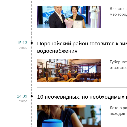
В чество
мэр горо
15:13
Поронайский район готовится к зи
вчера
водоснабжения
Губернат
ответств
14:39
10 неочевидных, но необходимых 
вчера
Лето в ра
походов