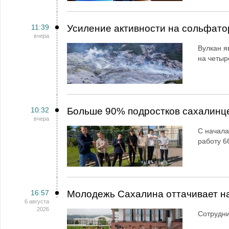
11:39
Усиление активности на сольфато
вчера
Вулкан я
на четыр
10:32
Больше 90% подростков сахалинц
вчера
С начала
работу 6
16:57
Молодежь Сахалина оттачивает н
6 августа
2026
Сотрудн