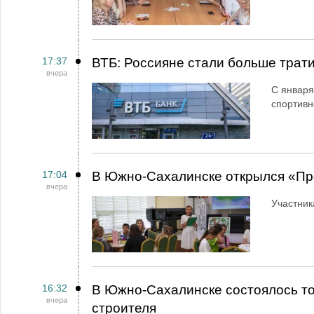
17:37
ВТБ: Россияне стали больше трати
вчера
С января
спортивн
17:04
В Южно-Сахалинске открылся «Пр
вчера
Участник
16:32
В Южно-Сахалинске состоялось т
вчера
строителя