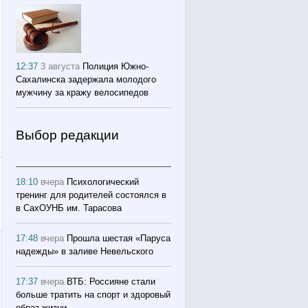
12:37
3 августа
Полиция Южно-
Сахалинска задержала молодого
мужчину за кражу велосипедов
Выбор редакции
18:10
вчера
Психологический
тренинг для родителей состоялся в
в СахОУНБ им. Тарасова
17:48
вчера
Прошла шестая «Паруса
надежды» в заливе Невельского
17:37
вчера
ВТБ: Россияне стали
больше тратить на спорт и здоровый
образ жизни