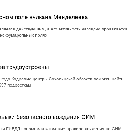
рном поле вулкана Менделеева
вляется действующим, а его активность наглядно проявляется
ех фумарольных полях
ев трудоустроены
 года Кадровые центры Сахалинской области помогли найти
697 подросткам
авыки безопасного вождения СИМ
ики ГИБДД напомнили ключевые правила движения на СИМ