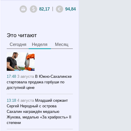
|
82,17
94,84
Это читают
Сегодня
Неделя
Месяц
17:48
3 августа
В Южно-Сахалинске
стартовала продажа горбуши по
доступной цене
13:18
4 августа
Младший сержант
Сергей Неродный с острова
Сахалин награждён медалью
Жукова, медалью «За храбрость» II
степени