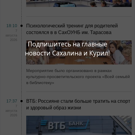
18:10
Психологический тренинг для родителей
7
состоялся в в СахОУНБ им. Тарасова
августа
2026
Подпишитесь на главные
новости Сахалина и Курил!
Мероприятие было организовано в рамках
культурно-просветительского проекта «Всей семьёй
в библиотеку»
17:37
ВТБ: Россияне стали больше тратить на спорт
7
и здоровый образ жизни
августа
2026