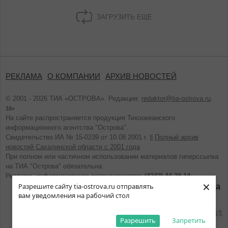
ЗАГРУЗИТЬ ЕЩЕ
РЕКЛАМА
О КОМПАНИИ
АРХИВ НОВОСТЕЙ
© 2001 - 2026 ТИА «ОСТРОВА». Редакция:
redaktor@tia-ostrova.ru
.
18+
На сайте распространяется продукция Тихоокеанского
информационного агентства "Острова".
Свидетельство ИА № 15-0239 от 10.08.2001 г. ||
Полный архив
новостей Сахалинской области с 2001 года
При полном или частичном использовании материалов гиперссылка
на ТИА "Острова" обязательна.
Реклама, информационное сотрудничество:
(4242) 44-28-14.
×
Разрешите сайту tia-ostrova.ru отправлять
вам уведомления на рабочий стол
разработано
Разрешить
Запретить