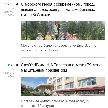
15:18
С морского героя к современному городу:
6
выездная экскурсия для маломобильных
августа
жителей Сахалина
2026
Мероприятие было приурочено ко Дню Военно-
морского флота России
10:31
СахОУНБ им. Н.А.Тарасова отметит 79-летие
6
масштабным праздником
августа
2026
Программа «Библиотека зажигает звёзды!»
состоится 12 августа