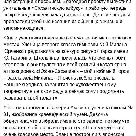
иллюстрации к пособиям. Благодаря проекту выпустили
уникальные «Сахалинскую азбуку» и рабочую тетрадь
по краеведению для младших классов. Детские рисунки
превратили учебные издания из обычных в живые и
запоминающиеся.
Юные участники поделились впечатлениями о любимых
местах. Ученица второго класса гимназии № 3 Милана
Юрченко представила на конкурс рисунок парка имени
Ю. Гагарина. Школьница призналась, что очень любит
этот парк, любит гулять там всей семьей и кататься на
аттракционах. «Южно-Сахалинск – мой любимый город,
– рассказала Милана. – Я очень люблю рисовать.
Раньше я ходила на занятия по художественному
творчеству в детском саду, а сейчас хочу продолжать
развивать свой талант».
Участница конкурса Валерия Акозина, ученица школы №
31, изобразила краеведческий музей. Девочка
объяснила, что выбрала именно это здание, потому что
оно кажется ей очень интересным. «Наш музей – это
очень красивое место. Здание построили в японском