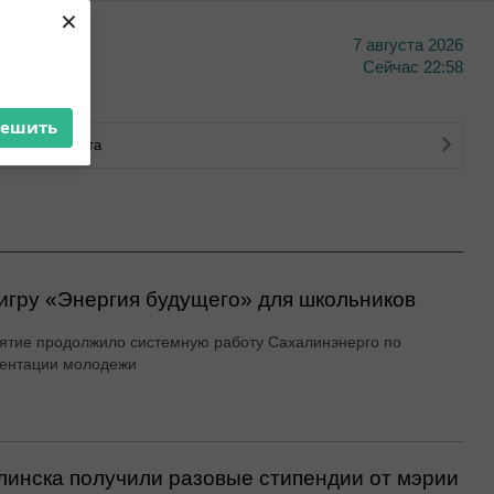
×
7 августа 2026
тво
Сейчас
22:58
решить
ковского счета
игру «Энергия будущего» для школьников
тие продолжило системную работу Сахалинэнерго по
ентации молодежи
инска получили разовые стипендии от мэрии