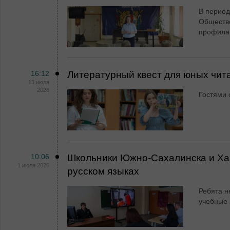
В период
Обществ
профила
16:12
Литературный квест для юных чит
13 июля
2026
Гостями 
10:06
Школьники Южно-Сахалинска и Хар
1 июля 2026
русском языках
Ребята н
учебные 