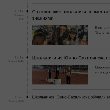
10:42
Сахалинские школьники совместил
16 июня
знаниями
2026
В интелл
"Болотны
15:12
Школьники из Южно-Сахалинска п
8 июня 2026
Мероприя
учрежден
13:26
Школьников Южно-Сахалинска обучили з
22 мая 2026