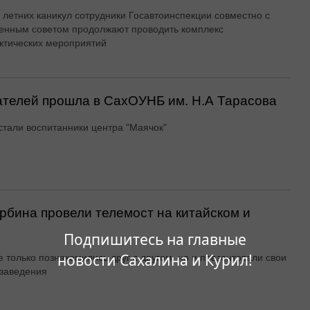
 летних каникул сотрудники Госавтоинспекции совместно с
енным советом продолжают проводить комплекс
ктических мероприятий
ателей прошла в СахОУНБ им. Н.А Тарасова
стали воспитанники центра "Маячок"
бина провели телемост на китайском и
Подпишитесь на главные
новости Сахалина и Курил!
е только познакомились друг с другом, но и презентовали свои
заведения