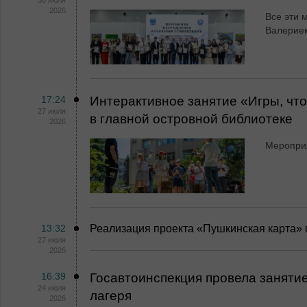
30 июля
2026
Все эти 
Валерие
17:24
Интерактивное занятие «Игры, чт
27 июля
в главной островной библиотеке
2026
Меропри
13:32
Реализация проекта «Пушкинская карта»
27 июля
2026
16:39
Госавтоинспекция провела занятие
24 июля
лагеря
2026