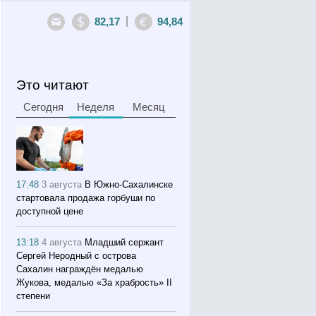
|
82,17
94,84
Это читают
Сегодня
Неделя
Месяц
17:48
3 августа
В Южно-Сахалинске
стартовала продажа горбуши по
доступной цене
13:18
4 августа
Младший сержант
Сергей Неродный с острова
Сахалин награждён медалью
Жукова, медалью «За храбрость» II
степени