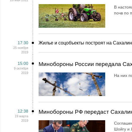
26 мая 2022
В настоя
почв по 
17:30
Жилье и соцобъекты построят на Сахали
25 ноября
2019
15:00
Минобороны России передала Сах
9 октября
2019
На них п
12:38
Минобороны РФ передаст Сахалин
19 марта
2019
Соглашен
Шойгу и 