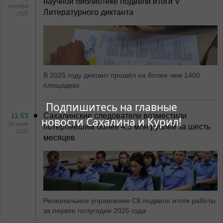
научной библиотеке подвели итоги V
октября
Литературного диктанта
2025
В 2025 году диктант прошёл на более чем 1400
площадках
Подпишитесь на главные
11:53
Сахалинские следователи возместили
новости Сахалина и Курил!
24 июля
потерпевшим более 4,5 млн рублей за шесть
2025
месяцев
Региональное управление СК подвело итоги работы
за первое полугодие 2025 года