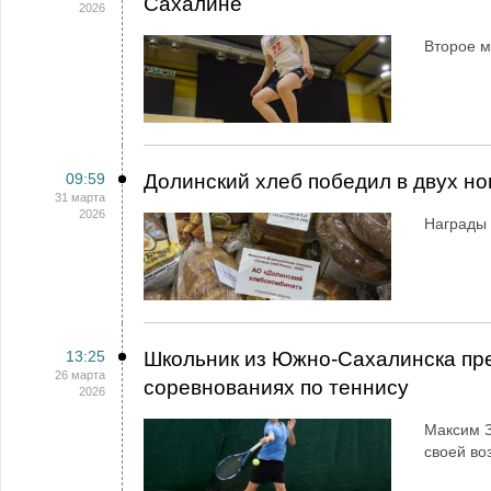
Сахалине
2026
Второе м
09:59
Долинский хлеб победил в двух но
31 марта
2026
Награды 
13:25
Школьник из Южно-Сахалинска пре
26 марта
соревнованиях по теннису
2026
Максим З
своей во