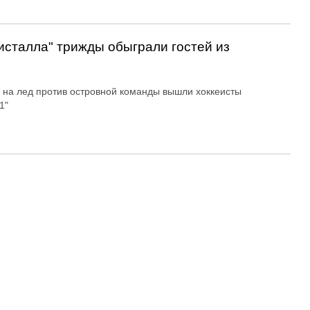
исталла" трижды обыграли гостей из
на лед против островной команды вышли хоккеисты
1"