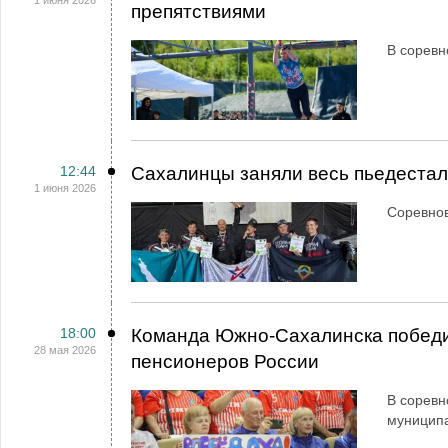
1 июня 2026
препятствиями
В соревн
12:44
Сахалинцы заняли весь пьедестал
1 июня 2026
Соревнов
18:00
Команда Южно-Сахалинска победи
28 мая 2026
пенсионеров России
В соревн
муниципа