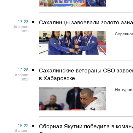
17:23
Сахалинцы завоевали золото азиат
30 апреля
2026
Соревнов
12:28
Сахалинские ветераны СВО завоев
8 апреля
в Хабаровске
2026
На турни
15:22
Сборная Якутии победила в коман
6 апреля