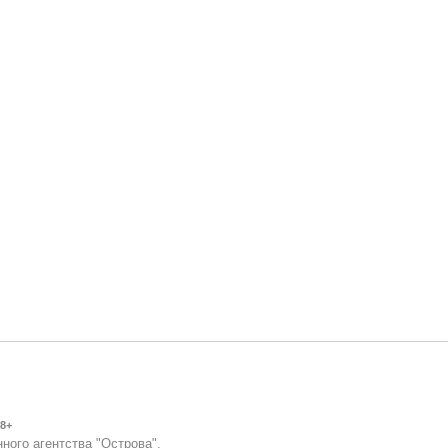
8+
ного агентства "Острова".