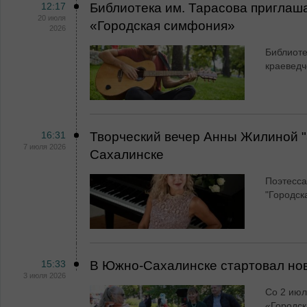
12:17
Библиотека им. Тарасова приглаш
20 июля
«Городская симфония»
2026
Библиоте
краеведч
16:31
Творческий вечер Анны Жилиной "
7 июля 2026
Сахалинске
Поэтесса
"Городск
15:33
В Южно-Сахалинске стартовал нов
3 июля 2026
Со 2 июл
«Городс