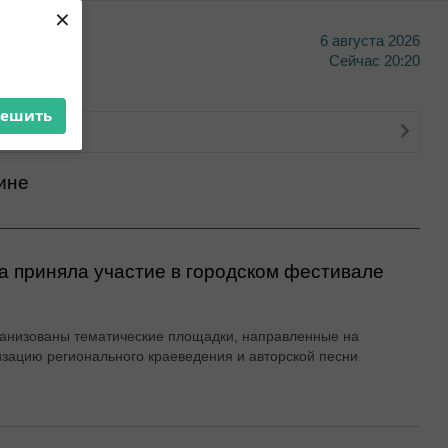
×
6 августа 2026
тво
Сейчас
20:20
решить
о банкинга
ине
а приняла участие в городском фестивале
анизованы тематические площадки, направленные на
зацию регионального краеведения и авторской песни