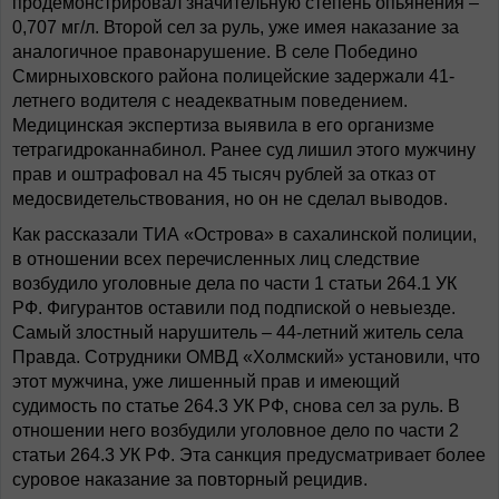
продемонстрировал значительную степень опьянения –
0,707 мг/л. Второй сел за руль, уже имея наказание за
аналогичное правонарушение. В селе Победино
Смирныховского района полицейские задержали 41-
летнего водителя с неадекватным поведением.
Медицинская экспертиза выявила в его организме
тетрагидроканнабинол. Ранее суд лишил этого мужчину
прав и оштрафовал на 45 тысяч рублей за отказ от
медосвидетельствования, но он не сделал выводов.
Как рассказали ТИА «Острова» в сахалинской полиции,
в отношении всех перечисленных лиц следствие
возбудило уголовные дела по части 1 статьи 264.1 УК
РФ. Фигурантов оставили под подпиской о невыезде.
Самый злостный нарушитель – 44-летний житель села
Правда. Сотрудники ОМВД «Холмский» установили, что
этот мужчина, уже лишенный прав и имеющий
судимость по статье 264.3 УК РФ, снова сел за руль. В
отношении него возбудили уголовное дело по части 2
статьи 264.3 УК РФ. Эта санкция предусматривает более
суровое наказание за повторный рецидив.