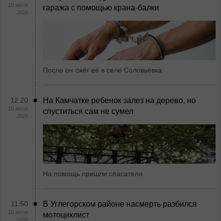
10 июля
гаража с помощью крана-балки
2026
После он сжёг её в селе Соловьёвка
12:20
На Камчатке ребенок залез на дерево, но
10 июля
спуститься сам не сумел
2026
На помощь пришли спасатели
11:50
В Углегорском районе насмерть разбился
10 июля
мотоциклист
2026