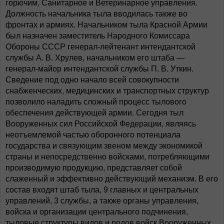
горючим, Санитарное и Ветеринарное управления.
Должность начальника тыла вводилась также во
фронтах и армиях. Начальником тыла Красной Армии
был назначен заместитель Народного Комиссара
Обороны СССР генерал-лейтенант интендантской
службы А. В. Хрулев, начальником его штаба —
генерал-майор интендантской службы П. В. Уткин.
Сведение под одно начало всей совокупности
снабженческих, медицинских и транспортных структур
позволило наладить сложный процесс тылового
обеспечения действующей армии. Сегодня тыл
Вооруженных сил Российской Федерации, являясь
неотъемлемой частью оборонного потенциала
государства и связующим звеном между экономикой
страны и непосредственно войсками, потребляющими
производимую продукцию, представляет собой
слаженный и эффективно действующий механизм. В его
состав входят штаб тыла, 9 главных и центральных
управлений, 3 службы, а также органы управления,
войска и организации центрального подчинения,
тыловые структуры видов и родов войск Вооруженных