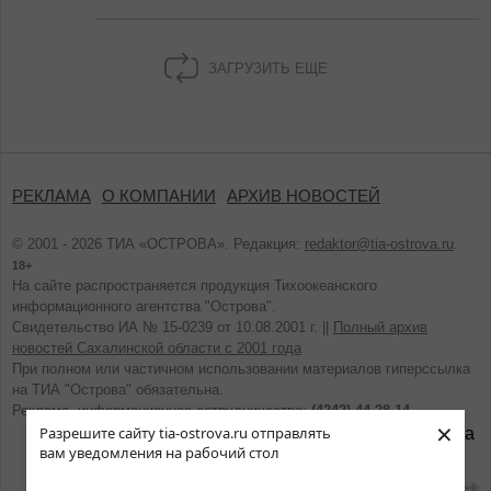
ЗАГРУЗИТЬ ЕЩЕ
РЕКЛАМА
О КОМПАНИИ
АРХИВ НОВОСТЕЙ
© 2001 - 2026 ТИА «ОСТРОВА». Редакция:
redaktor@tia-ostrova.ru
.
18+
На сайте распространяется продукция Тихоокеанского
информационного агентства "Острова".
Свидетельство ИА № 15-0239 от 10.08.2001 г. ||
Полный архив
новостей Сахалинской области с 2001 года
При полном или частичном использовании материалов гиперссылка
на ТИА "Острова" обязательна.
Реклама, информационное сотрудничество:
(4242) 44-28-14.
×
Разрешите сайту tia-ostrova.ru отправлять
вам уведомления на рабочий стол