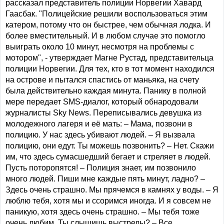
рассказал представитель полиции Норвегии Хавард
Гаасбак. "Полицейские решили воспользоваться этим
катером, потому что он быстрее, чем обычная лодка. И
более вместительный. И в любом случае это помогло
выиграть около 10 минут, несмотря на проблемы с
мотором", - утверждает Магне Рустад, представительца
полиции Норвегии. Для тех, кто в тот момент находился
на острове и пытался спастись от маньяка, на счету
была действительно каждая минута. Панику в полной
мере передает SMS-диалог, который обнародовали
журналисты Sky News. Переписывались девушка из
молодежного лагеря и её мать: – Мама, позвони в
полицию. У нас здесь убивают людей. – Я вызвала
полицию, они едут. Ты можешь позвонить? – Нет. Скажи
им, что здесь сумасшедший бегает и стреляет в людей.
Пусть поторопятся! – Полиция знает, им позвонило
много людей. Пиши мне каждые пять минут, ладно? –
Здесь очень страшно. Мы прячемся в камнях у воды. – Я
люблю тебя, хотя мы и ссоримся иногда. И я совсем не
паникую, хотя здесь очень страшно. – Мы тебя тоже
очень любим. Ты слышишь выстрелы? – Все,