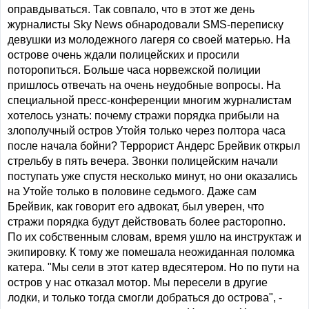
оправдываться. Так совпало, что в этот же день
журналисты Sky News обнародовали SMS-переписку
девушки из молодежного лагеря со своей матерью. На
острове очень ждали полицейских и просили
поторопиться. Больше часа норвежской полиции
пришлось отвечать на очень неудобные вопросы. На
специальной пресс-конференции многим журналистам
хотелось узнать: почему стражи порядка прибыли на
злополучный остров Утойя только через полтора часа
после начала бойни? Террорист Андерс Брейвик открыл
стрельбу в пять вечера. Звонки полицейским начали
поступать уже спустя несколько минут, но они оказались
на Утойе только в половине седьмого. Даже сам
Брейвик, как говорит его адвокат, был уверен, что
стражи порядка будут действовать более расторопно.
По их собственным словам, время ушло на инструктаж и
экипировку. К тому же помешала неожиданная поломка
катера. "Мы сели в этот катер вдесятером. Но по пути на
остров у нас отказал мотор. Мы пересели в другие
лодки, и только тогда смогли добраться до острова", -