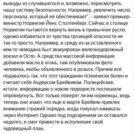
выводы из случившегося и, возможно, пересмотреть
нашу систему безопасности. Например, увеличить число
персонала, который её обеспечивает", - заявил премьер-
министр Норвегии Йенс Столтенберг. Сейчас в столице
Норвегии пытаются вернуть жизнь в привычное русло,
однако избавиться от чувства грозящей опасности не
так-то просто. Например, в среду из-за оставленного
кем-то чемодана был эвакуирован железнодорожный
вокзал в Осло. А средства массовой информации
добавили масла в огонь, там опубликовали фото
человека, якобы объявленного в розыск. Причем всё
подавалось так, что этот гражданин психически болен и
считает себя Андерсом Брейвиком. Полицейские,
кстати, информацию о новом террористе поспешили
опровергнуть. Вот только поверят ли им норвежцы, ведь
теперь они знают, что еще в марте Брейвик привлек
внимание стражей порядка, когда покупал химикаты
через Интернет. Однако под подозрением он оставался
недолго, и смог привести в исполнение свой
чудовищный план.