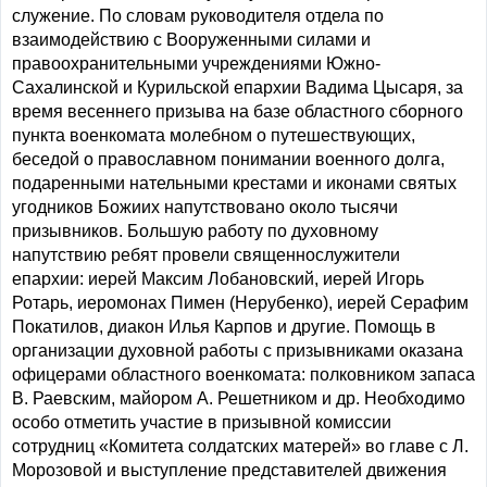
служение. По словам руководителя отдела по
взаимодействию с Вооруженными силами и
правоохранительными учреждениями Южно-
Сахалинской и Курильской епархии Вадима Цысаря, за
время весеннего призыва на базе областного сборного
пункта военкомата молебном о путешествующих,
беседой о православном понимании военного долга,
подаренными нательными крестами и иконами святых
угодников Божиих напутствовано около тысячи
призывников. Большую работу по духовному
напутствию ребят провели священнослужители
епархии: иерей Максим Лобановский, иерей Игорь
Ротарь, иеромонах Пимен (Нерубенко), иерей Серафим
Покатилов, диакон Илья Карпов и другие. Помощь в
организации духовной работы с призывниками оказана
офицерами областного военкомата: полковником запаса
В. Раевским, майором А. Решетником и др. Необходимо
особо отметить участие в призывной комиссии
сотрудниц «Комитета солдатских матерей» во главе с Л.
Морозовой и выступление представителей движения