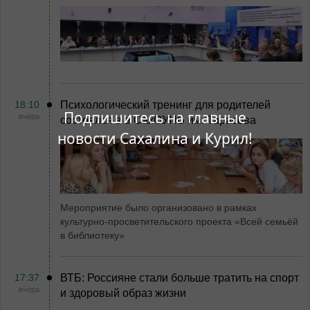
18:10
Психологический тренинг для родителей
Подпишитесь на главные
вчера
состоялся в в СахОУНБ им. Тарасова
новости Сахалина и Курил!
Мероприятие было организовано в рамках
культурно-просветительского проекта «Всей семьёй
в библиотеку»
17:37
ВТБ: Россияне стали больше тратить на спорт
вчера
и здоровый образ жизни