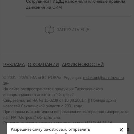
Сотрудники ГИБДД напомнили ключевые правила
движения на СИМ
ЗАГРУЗИТЬ ЕЩЕ
РЕКЛАМА
О КОМПАНИИ
АРХИВ НОВОСТЕЙ
© 2001 - 2026 ТИА «ОСТРОВА». Редакция:
redaktor@tia-ostrova.ru
.
18+
На сайте распространяется продукция Тихоокеанского
информационного агентства "Острова".
Свидетельство ИА № 15-0239 от 10.08.2001 г. ||
Полный архив
новостей Сахалинской области с 2001 года
При полном или частичном использовании материалов гиперссылка
на ТИА "Острова" обязательна.
Реклама, информационное сотрудничество:
(4242) 44-28-14.
×
Разрешите сайту tia-ostrova.ru отправлять