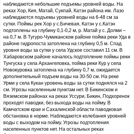
наблюдаются небольшие подъемы уровней воды. На
реках Хор, Кия, Матай, Сукпай, Катэн района им. Лазо
наблюдаются подъемы уровней воды на 6-48 см за
сутки. Поймы рек Хор у с.Бичевая, Катэн у с.Катэн
подтоплены на глубину 0,1-0,2 м, р. Матай у с. Долми –
на 0,7 м. В Тугуро-Чумиканском районе пойма реки Уда в
районе гидропоста затоплена на глубину 0,5 м. Спад
уровня воды за сутки у села Удское составил 11 см. В
Хабаровском районе началось подтопление поймы реки
Тунгуска у села Архангеловка, пойма реки Кур у села
Новокуровка затоплена на глубину 0,7 м, ожидается
дополнительный подъем воды на 30-50 см. На реке
Урми у села Кукан уровень воды за сутки поднялся на 2
см. Угрозы населенным пунктам нет. В Бикинском и
Вяземском районах на реках Уссури, Бикин, Подхоренок
проходят паводки, без выхода воды на пойму. В
Камчатском крае и Сахалинской области паводковая
обстановка в норме. Наблюдаются колебания уровней
воды с выходом на пойму. Угрозы подтопления
населенных пунктов нет. На остальных реках