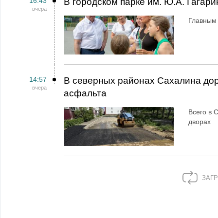
16:43
В городском парке им. Ю.А. Гагар
вчера
Главным 
14:57
В северных районах Сахалина дор
вчера
асфальта
Всего в 
дворах
ЗАГР