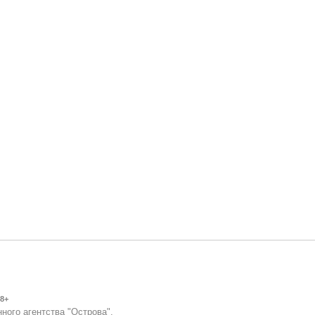
8+
ного агентства "Острова".