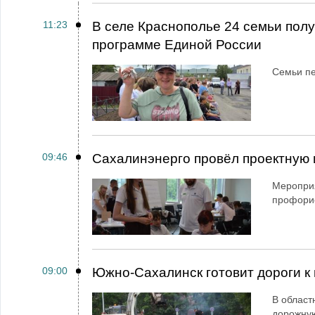
11:23
В селе Краснополье 24 семьи пол
программе Единой России
Семьи пе
09:46
Сахалинэнерго провёл проектную 
Мероприя
профори
09:00
Южно-Сахалинск готовит дороги к 
В област
дорожную