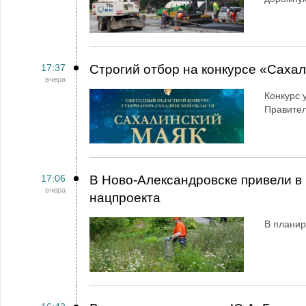
17:37
Строгий отбор на конкурсе «Саха
вчера
Конкурс 
Правител
17:06
В Ново-Александровске привели в 
вчера
нацпроекта
В планир