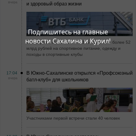
вчера
и здоровый образ жизни
Подпишитесь на главные
новости Сахалина и Курил!
С января по июль клиенты ВТБ потратили более 52
млрд рублей на спортивное питание, одежду и
походы в спортивные клубы
17:04
В Южно-Сахалинске открылся «Профсоюзный
вчера
батл-клуб» для школьников
Участниками первой встречи стали 40 человек