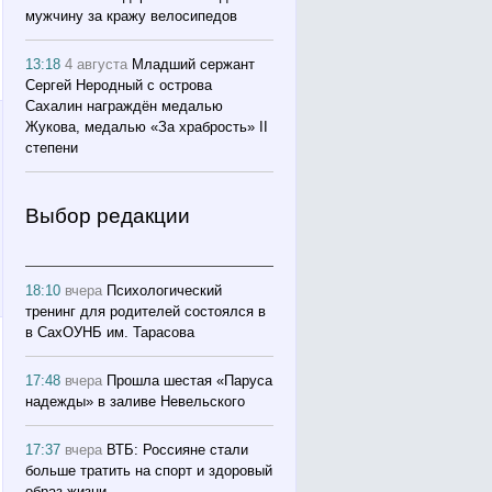
мужчину за кражу велосипедов
13:18
4 августа
Младший сержант
Сергей Неродный с острова
Сахалин награждён медалью
Жукова, медалью «За храбрость» II
степени
Выбор редакции
18:10
вчера
Психологический
тренинг для родителей состоялся в
в СахОУНБ им. Тарасова
17:48
вчера
Прошла шестая «Паруса
надежды» в заливе Невельского
17:37
вчера
ВТБ: Россияне стали
больше тратить на спорт и здоровый
образ жизни