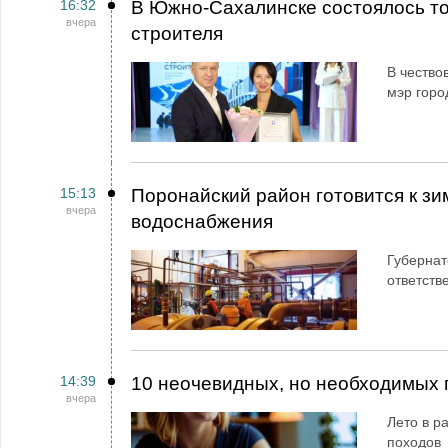
16:32
В Южно-Сахалинске состоялось т
вчера
строителя
В чество
мэр горо
15:13
Поронайский район готовится к зи
вчера
водоснабжения
Губернат
ответств
14:39
10 неочевидных, но необходимых 
вчера
Лето в ра
походов