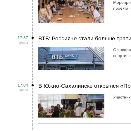
Мероприя
проекта 
17:37
ВТБ: Россияне стали больше трати
вчера
С января
спортивн
17:04
В Южно-Сахалинске открылся «Пр
вчера
Участник