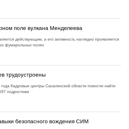
рном поле вулкана Менделеева
вляется действующим, а его активность наглядно проявляется
ех фумарольных полях
ев трудоустроены
 года Кадровые центры Сахалинской области помогли найти
697 подросткам
авыки безопасного вождения СИМ