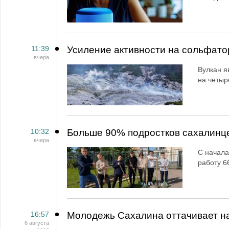
11:39
Усиление активности на сольфато
вчера
Вулкан я
на четыр
10:32
Больше 90% подростков сахалинц
вчера
С начала
работу 6
16:57
Молодежь Сахалина оттачивает н
6 августа