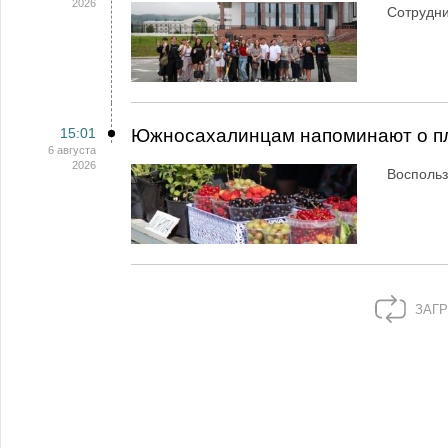
2026
Сотрудн
15:01
Южносахалинцам напоминают о пл
6 августа
2026
Воспольз
ЗАГР