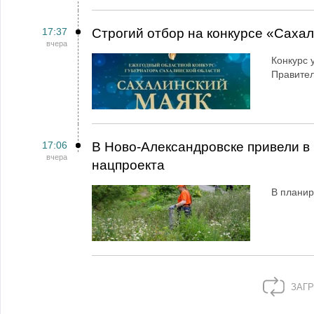
17:37
Строгий отбор на конкурсе «Саха
вчера
Конкурс 
Правител
17:06
В Ново-Александровске привели в 
вчера
нацпроекта
В планир
ЗАГР