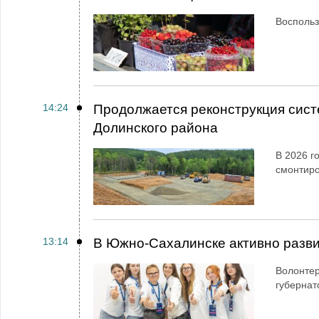
Воспольз
14:24
Продолжается реконструкция сист
Долинского района
В 2026 г
смонтир
13:14
В Южно-Сахалинске активно разви
Волонтер
губернат