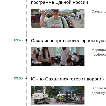
программе Единой России
Семьи пе
09:46
Сахалинэнерго провёл проектную 
Мероприя
профори
09:00
Южно-Сахалинск готовит дороги к 
В област
дорожную